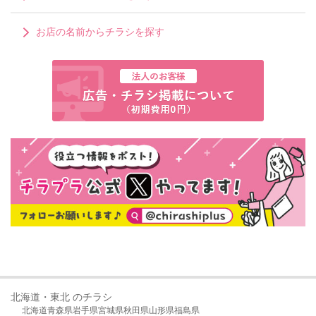
お店の名前からチラシを探す
北海道・東北 のチラシ
北海道
青森県
岩手県
宮城県
秋田県
山形県
福島県