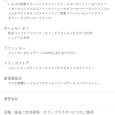
いなげや
西條
アマノパークス
ベイシア
ビッグヨーサン
イトーヨーカドー
イオン
カスミ
マルエツ
スーパーバリュー
ヤオコー
オーケー
ヨークベニマル
ツルヤ
マルト
オギノ
エスマート
ライフ
業務スーパー
いかり
フジグラン
ダイレックス
サンエー
イズミヤ
ホームセンター
島忠
コメリ
ナフコ
コーナン
カインズ
アストロプロダクツ
DCM
ジョイフル本田
ファッション
ユニクロ
しまむら
アベイル
AOKI
はるやま
サカゼン
ドラッグストア
ツルハドラッグ
サンドラッグ
クスリのアオキ
ココカラファイン
家電量販店
ヤマダ電機
ビックカメラ
エディオン
ケーズデンキ
コジマ
ジョーシン
運営会社
店舗・販促ご担当者様：チラシプラスサービスのご案内