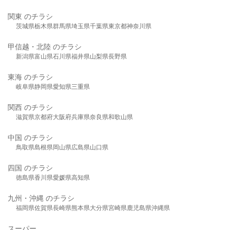
関東 のチラシ
茨城県
栃木県
群馬県
埼玉県
千葉県
東京都
神奈川県
甲信越・北陸 のチラシ
新潟県
富山県
石川県
福井県
山梨県
長野県
東海 のチラシ
岐阜県
静岡県
愛知県
三重県
関西 のチラシ
滋賀県
京都府
大阪府
兵庫県
奈良県
和歌山県
中国 のチラシ
鳥取県
島根県
岡山県
広島県
山口県
四国 のチラシ
徳島県
香川県
愛媛県
高知県
九州・沖縄 のチラシ
福岡県
佐賀県
長崎県
熊本県
大分県
宮崎県
鹿児島県
沖縄県
スーパー