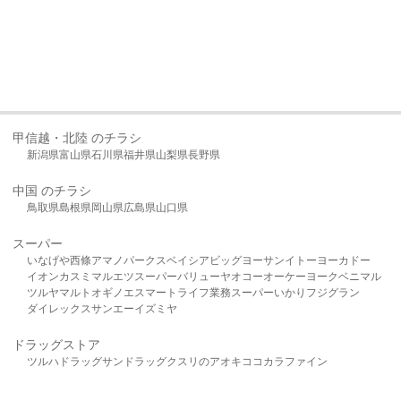
甲信越・北陸 のチラシ
新潟県
富山県
石川県
福井県
山梨県
長野県
中国 のチラシ
鳥取県
島根県
岡山県
広島県
山口県
スーパー
いなげや
西條
アマノパークス
ベイシア
ビッグヨーサン
イトーヨーカドー
イオン
カスミ
マルエツ
スーパーバリュー
ヤオコー
オーケー
ヨークベニマル
ツルヤ
マルト
オギノ
エスマート
ライフ
業務スーパー
いかり
フジグラン
ダイレックス
サンエー
イズミヤ
ドラッグストア
ツルハドラッグ
サンドラッグ
クスリのアオキ
ココカラファイン