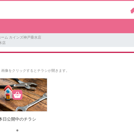
ホーム カインズ神戸垂水店
水店
。
画像をクリックするとチラシが開きます。
本日公開中のチラシ