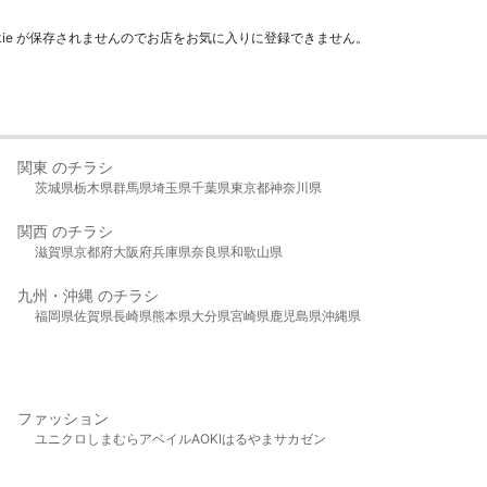
kie が保存されませんのでお店をお気に入りに登録できません。
関東 のチラシ
茨城県
栃木県
群馬県
埼玉県
千葉県
東京都
神奈川県
関西 のチラシ
滋賀県
京都府
大阪府
兵庫県
奈良県
和歌山県
九州・沖縄 のチラシ
福岡県
佐賀県
長崎県
熊本県
大分県
宮崎県
鹿児島県
沖縄県
ファッション
ユニクロ
しまむら
アベイル
AOKI
はるやま
サカゼン