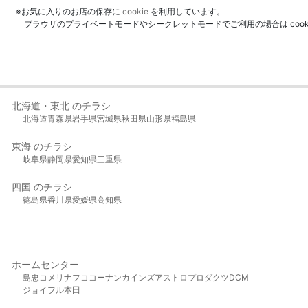
※お気に入りのお店の保存に
cookie
を利用しています。
ブラウザのプライベートモードやシークレットモードでご利用の場合は coo
北海道・東北 のチラシ
北海道
青森県
岩手県
宮城県
秋田県
山形県
福島県
東海 のチラシ
岐阜県
静岡県
愛知県
三重県
四国 のチラシ
徳島県
香川県
愛媛県
高知県
ホームセンター
島忠
コメリ
ナフコ
コーナン
カインズ
アストロプロダクツ
DCM
ジョイフル本田