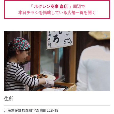
「
ホクレン商事
森店
」周辺で
本日チラシを掲載している店舗一覧を開く
住所
北海道茅部郡森町字森川町228-18