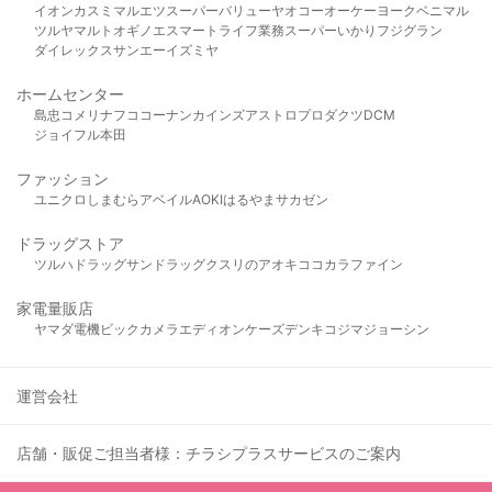
イオン
カスミ
マルエツ
スーパーバリュー
ヤオコー
オーケー
ヨークベニマル
ツルヤ
マルト
オギノ
エスマート
ライフ
業務スーパー
いかり
フジグラン
ダイレックス
サンエー
イズミヤ
ホームセンター
島忠
コメリ
ナフコ
コーナン
カインズ
アストロプロダクツ
DCM
ジョイフル本田
ファッション
ユニクロ
しまむら
アベイル
AOKI
はるやま
サカゼン
ドラッグストア
ツルハドラッグ
サンドラッグ
クスリのアオキ
ココカラファイン
家電量販店
ヤマダ電機
ビックカメラ
エディオン
ケーズデンキ
コジマ
ジョーシン
運営会社
店舗・販促ご担当者様：チラシプラスサービスのご案内