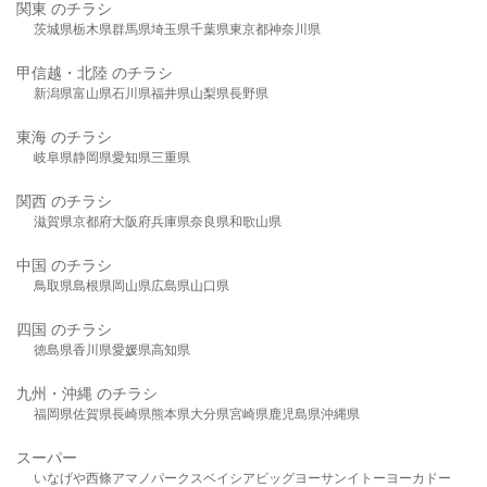
関東 のチラシ
茨城県
栃木県
群馬県
埼玉県
千葉県
東京都
神奈川県
甲信越・北陸 のチラシ
新潟県
富山県
石川県
福井県
山梨県
長野県
東海 のチラシ
岐阜県
静岡県
愛知県
三重県
関西 のチラシ
滋賀県
京都府
大阪府
兵庫県
奈良県
和歌山県
中国 のチラシ
鳥取県
島根県
岡山県
広島県
山口県
四国 のチラシ
徳島県
香川県
愛媛県
高知県
九州・沖縄 のチラシ
福岡県
佐賀県
長崎県
熊本県
大分県
宮崎県
鹿児島県
沖縄県
スーパー
いなげや
西條
アマノパークス
ベイシア
ビッグヨーサン
イトーヨーカドー