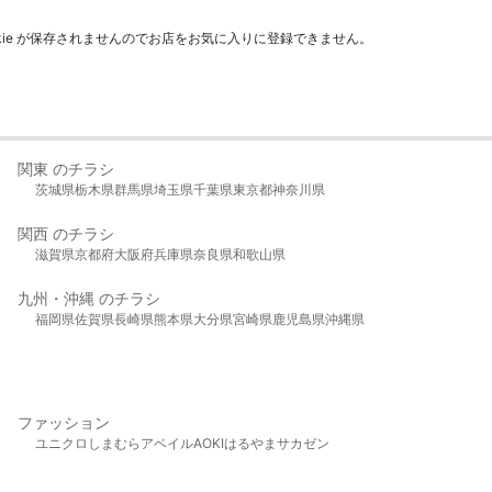
kie が保存されませんのでお店をお気に入りに登録できません。
関東 のチラシ
茨城県
栃木県
群馬県
埼玉県
千葉県
東京都
神奈川県
関西 のチラシ
滋賀県
京都府
大阪府
兵庫県
奈良県
和歌山県
九州・沖縄 のチラシ
福岡県
佐賀県
長崎県
熊本県
大分県
宮崎県
鹿児島県
沖縄県
ファッション
ユニクロ
しまむら
アベイル
AOKI
はるやま
サカゼン