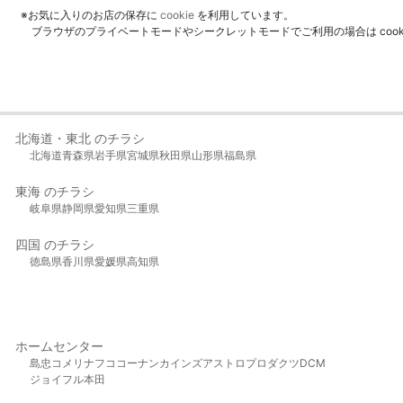
※お気に入りのお店の保存に
cookie
を利用しています。
ブラウザのプライベートモードやシークレットモードでご利用の場合は coo
北海道・東北 のチラシ
北海道
青森県
岩手県
宮城県
秋田県
山形県
福島県
東海 のチラシ
岐阜県
静岡県
愛知県
三重県
四国 のチラシ
徳島県
香川県
愛媛県
高知県
ホームセンター
島忠
コメリ
ナフコ
コーナン
カインズ
アストロプロダクツ
DCM
ジョイフル本田