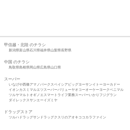
甲信越・北陸 のチラシ
新潟県
富山県
石川県
福井県
山梨県
長野県
中国 のチラシ
鳥取県
島根県
岡山県
広島県
山口県
スーパー
いなげや
西條
アマノパークス
ベイシア
ビッグヨーサン
イトーヨーカドー
イオン
カスミ
マルエツ
スーパーバリュー
ヤオコー
オーケー
ヨークベニマル
ツルヤ
マルト
オギノ
エスマート
ライフ
業務スーパー
いかり
フジグラン
ダイレックス
サンエー
イズミヤ
ドラッグストア
ツルハドラッグ
サンドラッグ
クスリのアオキ
ココカラファイン