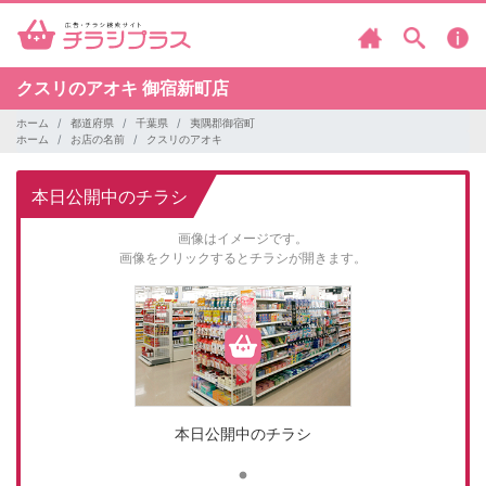
クスリのアオキ
御宿新町店
ホーム
都道府県
千葉県
夷隅郡御宿町
ホーム
お店の名前
クスリのアオキ
本日公開中のチラシ
画像はイメージです。
画像をクリックするとチラシが開きます。
本日公開中のチラシ