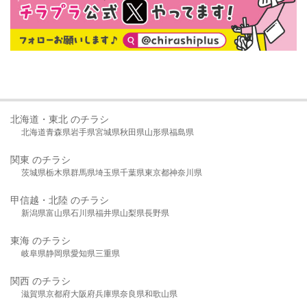
北海道・東北 のチラシ
北海道
青森県
岩手県
宮城県
秋田県
山形県
福島県
関東 のチラシ
茨城県
栃木県
群馬県
埼玉県
千葉県
東京都
神奈川県
甲信越・北陸 のチラシ
新潟県
富山県
石川県
福井県
山梨県
長野県
東海 のチラシ
岐阜県
静岡県
愛知県
三重県
関西 のチラシ
滋賀県
京都府
大阪府
兵庫県
奈良県
和歌山県