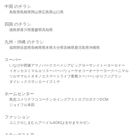
中国 のチラシ
鳥取県
島根県
岡山県
広島県
山口県
四国 のチラシ
徳島県
香川県
愛媛県
高知県
九州・沖縄 のチラシ
福岡県
佐賀県
長崎県
熊本県
大分県
宮崎県
鹿児島県
沖縄県
スーパー
いなげや
西條
アマノパークス
ベイシア
ビッグヨーサン
イトーヨーカドー
イオン
カスミ
マルエツ
スーパーバリュー
ヤオコー
オーケー
ヨークベニマル
ツルヤ
マルト
オギノ
エスマート
ライフ
業務スーパー
いかり
フジグラン
ダイレックス
サンエー
イズミヤ
ホームセンター
島忠
コメリ
ナフコ
コーナン
カインズ
アストロプロダクツ
DCM
ジョイフル本田
ファッション
ユニクロ
しまむら
アベイル
AOKI
はるやま
サカゼン
ドラッグストア