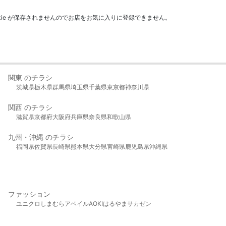
kie が保存されませんのでお店をお気に入りに登録できません。
関東 のチラシ
茨城県
栃木県
群馬県
埼玉県
千葉県
東京都
神奈川県
関西 のチラシ
滋賀県
京都府
大阪府
兵庫県
奈良県
和歌山県
九州・沖縄 のチラシ
福岡県
佐賀県
長崎県
熊本県
大分県
宮崎県
鹿児島県
沖縄県
ファッション
ユニクロ
しまむら
アベイル
AOKI
はるやま
サカゼン