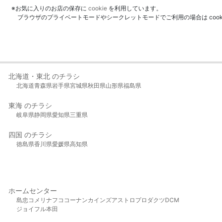
※お気に入りのお店の保存に
cookie
を利用しています。
ブラウザのプライベートモードやシークレットモードでご利用の場合は coo
北海道・東北 のチラシ
北海道
青森県
岩手県
宮城県
秋田県
山形県
福島県
東海 のチラシ
岐阜県
静岡県
愛知県
三重県
四国 のチラシ
徳島県
香川県
愛媛県
高知県
ホームセンター
島忠
コメリ
ナフコ
コーナン
カインズ
アストロプロダクツ
DCM
ジョイフル本田