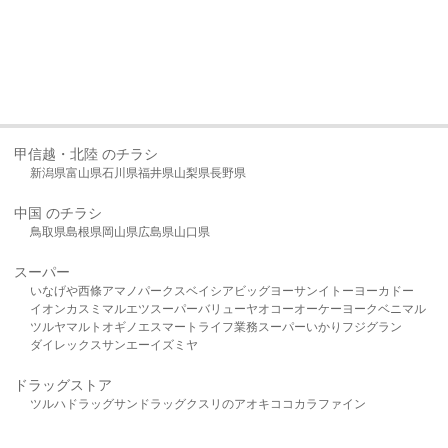
甲信越・北陸 のチラシ
新潟県
富山県
石川県
福井県
山梨県
長野県
中国 のチラシ
鳥取県
島根県
岡山県
広島県
山口県
スーパー
いなげや
西條
アマノパークス
ベイシア
ビッグヨーサン
イトーヨーカドー
イオン
カスミ
マルエツ
スーパーバリュー
ヤオコー
オーケー
ヨークベニマル
ツルヤ
マルト
オギノ
エスマート
ライフ
業務スーパー
いかり
フジグラン
ダイレックス
サンエー
イズミヤ
ドラッグストア
ツルハドラッグ
サンドラッグ
クスリのアオキ
ココカラファイン