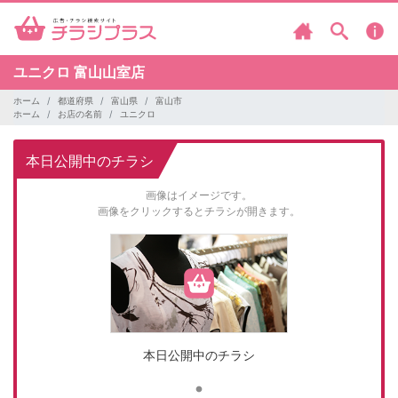
ユニクロ
富山山室店
ホーム
都道府県
富山県
富山市
ホーム
お店の名前
ユニクロ
本日公開中のチラシ
画像はイメージです。
画像をクリックするとチラシが開きます。
本日公開中のチラシ