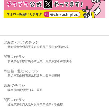
北海道・東北 のチラシ
北海道
青森県
岩手県
宮城県
秋田県
山形県
福島県
関東 のチラシ
茨城県
栃木県
群馬県
埼玉県
千葉県
東京都
神奈川県
甲信越・北陸 のチラシ
新潟県
富山県
石川県
福井県
山梨県
長野県
東海 のチラシ
岐阜県
静岡県
愛知県
三重県
関西 のチラシ
滋賀県
京都府
大阪府
兵庫県
奈良県
和歌山県