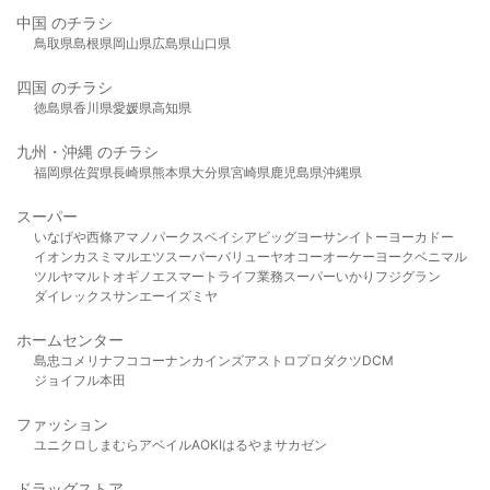
中国 のチラシ
鳥取県
島根県
岡山県
広島県
山口県
四国 のチラシ
徳島県
香川県
愛媛県
高知県
九州・沖縄 のチラシ
福岡県
佐賀県
長崎県
熊本県
大分県
宮崎県
鹿児島県
沖縄県
スーパー
いなげや
西條
アマノパークス
ベイシア
ビッグヨーサン
イトーヨーカドー
イオン
カスミ
マルエツ
スーパーバリュー
ヤオコー
オーケー
ヨークベニマル
ツルヤ
マルト
オギノ
エスマート
ライフ
業務スーパー
いかり
フジグラン
ダイレックス
サンエー
イズミヤ
ホームセンター
島忠
コメリ
ナフコ
コーナン
カインズ
アストロプロダクツ
DCM
ジョイフル本田
ファッション
ユニクロ
しまむら
アベイル
AOKI
はるやま
サカゼン
ドラッグストア