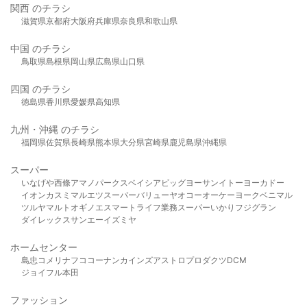
関西 のチラシ
滋賀県
京都府
大阪府
兵庫県
奈良県
和歌山県
中国 のチラシ
鳥取県
島根県
岡山県
広島県
山口県
四国 のチラシ
徳島県
香川県
愛媛県
高知県
九州・沖縄 のチラシ
福岡県
佐賀県
長崎県
熊本県
大分県
宮崎県
鹿児島県
沖縄県
スーパー
いなげや
西條
アマノパークス
ベイシア
ビッグヨーサン
イトーヨーカドー
イオン
カスミ
マルエツ
スーパーバリュー
ヤオコー
オーケー
ヨークベニマル
ツルヤ
マルト
オギノ
エスマート
ライフ
業務スーパー
いかり
フジグラン
ダイレックス
サンエー
イズミヤ
ホームセンター
島忠
コメリ
ナフコ
コーナン
カインズ
アストロプロダクツ
DCM
ジョイフル本田
ファッション