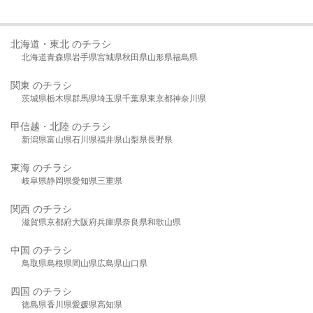
北海道・東北 のチラシ
北海道
青森県
岩手県
宮城県
秋田県
山形県
福島県
関東 のチラシ
茨城県
栃木県
群馬県
埼玉県
千葉県
東京都
神奈川県
甲信越・北陸 のチラシ
新潟県
富山県
石川県
福井県
山梨県
長野県
東海 のチラシ
岐阜県
静岡県
愛知県
三重県
関西 のチラシ
滋賀県
京都府
大阪府
兵庫県
奈良県
和歌山県
中国 のチラシ
鳥取県
島根県
岡山県
広島県
山口県
四国 のチラシ
徳島県
香川県
愛媛県
高知県