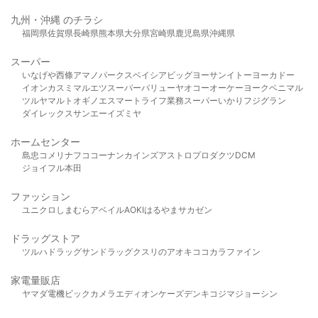
九州・沖縄 のチラシ
福岡県
佐賀県
長崎県
熊本県
大分県
宮崎県
鹿児島県
沖縄県
スーパー
いなげや
西條
アマノパークス
ベイシア
ビッグヨーサン
イトーヨーカドー
イオン
カスミ
マルエツ
スーパーバリュー
ヤオコー
オーケー
ヨークベニマル
ツルヤ
マルト
オギノ
エスマート
ライフ
業務スーパー
いかり
フジグラン
ダイレックス
サンエー
イズミヤ
ホームセンター
島忠
コメリ
ナフコ
コーナン
カインズ
アストロプロダクツ
DCM
ジョイフル本田
ファッション
ユニクロ
しまむら
アベイル
AOKI
はるやま
サカゼン
ドラッグストア
ツルハドラッグ
サンドラッグ
クスリのアオキ
ココカラファイン
家電量販店
ヤマダ電機
ビックカメラ
エディオン
ケーズデンキ
コジマ
ジョーシン