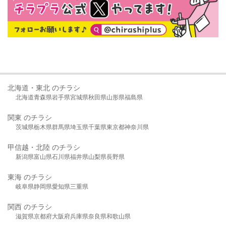
北海道・東北 のチラシ
北海道
青森県
岩手県
宮城県
秋田県
山形県
福島県
関東 のチラシ
茨城県
栃木県
群馬県
埼玉県
千葉県
東京都
神奈川県
甲信越・北陸 のチラシ
新潟県
富山県
石川県
福井県
山梨県
長野県
東海 のチラシ
岐阜県
静岡県
愛知県
三重県
関西 のチラシ
滋賀県
京都府
大阪府
兵庫県
奈良県
和歌山県