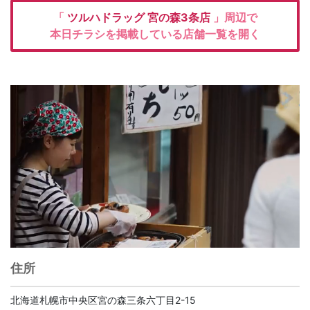
「
ツルハドラッグ
宮の森3条店
」周辺で
本日チラシを掲載している店舗一覧を開く
住所
北海道札幌市中央区宮の森三条六丁目2-15