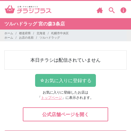
ツルハドラッグ
宮の森3条店
ホーム
都道府県
北海道
札幌市中央区
ホーム
お店の名前
ツルハドラッグ
本日チラシは配信されていません
お気に入りに登録したお店は
「
トップページ
」に表示されます。
公式店舗ページを開く