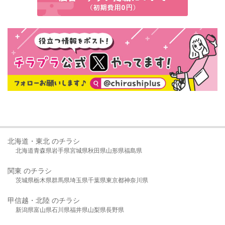
北海道・東北 のチラシ
北海道
青森県
岩手県
宮城県
秋田県
山形県
福島県
関東 のチラシ
茨城県
栃木県
群馬県
埼玉県
千葉県
東京都
神奈川県
甲信越・北陸 のチラシ
新潟県
富山県
石川県
福井県
山梨県
長野県