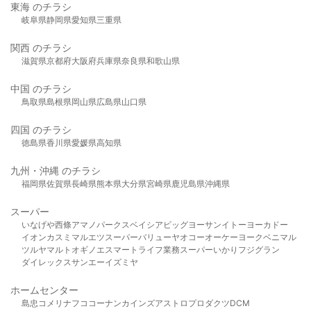
東海 のチラシ
岐阜県
静岡県
愛知県
三重県
関西 のチラシ
滋賀県
京都府
大阪府
兵庫県
奈良県
和歌山県
中国 のチラシ
鳥取県
島根県
岡山県
広島県
山口県
四国 のチラシ
徳島県
香川県
愛媛県
高知県
九州・沖縄 のチラシ
福岡県
佐賀県
長崎県
熊本県
大分県
宮崎県
鹿児島県
沖縄県
スーパー
いなげや
西條
アマノパークス
ベイシア
ビッグヨーサン
イトーヨーカドー
イオン
カスミ
マルエツ
スーパーバリュー
ヤオコー
オーケー
ヨークベニマル
ツルヤ
マルト
オギノ
エスマート
ライフ
業務スーパー
いかり
フジグラン
ダイレックス
サンエー
イズミヤ
ホームセンター
島忠
コメリ
ナフコ
コーナン
カインズ
アストロプロダクツ
DCM