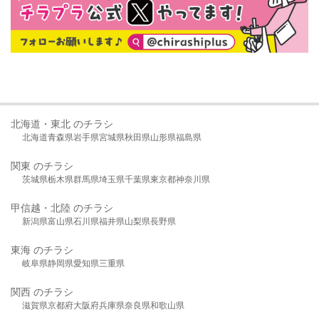
北海道・東北 のチラシ
北海道
青森県
岩手県
宮城県
秋田県
山形県
福島県
関東 のチラシ
茨城県
栃木県
群馬県
埼玉県
千葉県
東京都
神奈川県
甲信越・北陸 のチラシ
新潟県
富山県
石川県
福井県
山梨県
長野県
東海 のチラシ
岐阜県
静岡県
愛知県
三重県
関西 のチラシ
滋賀県
京都府
大阪府
兵庫県
奈良県
和歌山県