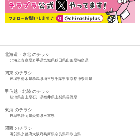
北海道・東北 のチラシ
北海道
青森県
岩手県
宮城県
秋田県
山形県
福島県
関東 のチラシ
茨城県
栃木県
群馬県
埼玉県
千葉県
東京都
神奈川県
甲信越・北陸 のチラシ
新潟県
富山県
石川県
福井県
山梨県
長野県
東海 のチラシ
岐阜県
静岡県
愛知県
三重県
関西 のチラシ
滋賀県
京都府
大阪府
兵庫県
奈良県
和歌山県