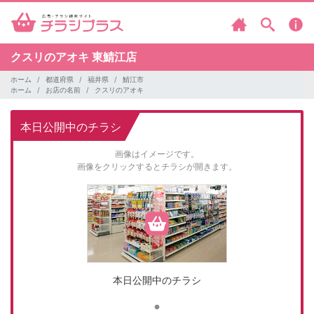
クスリのアオキ
東鯖江店
ホーム
都道府県
福井県
鯖江市
ホーム
お店の名前
クスリのアオキ
本日公開中のチラシ
画像はイメージです。
画像をクリックするとチラシが開きます。
本日公開中のチラシ