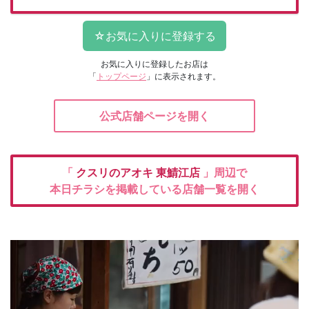
お気に入りに登録したお店は
「
トップページ
」に表示されます。
公式店舗ページを開く
「
クスリのアオキ
東鯖江店
」周辺で
本日チラシを掲載している店舗一覧を開く