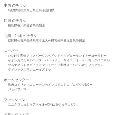
中国 のチラシ
鳥取県
島根県
岡山県
広島県
山口県
四国 のチラシ
徳島県
香川県
愛媛県
高知県
九州・沖縄 のチラシ
福岡県
佐賀県
長崎県
熊本県
大分県
宮崎県
鹿児島県
沖縄県
スーパー
いなげや
西條
アマノパークス
ベイシア
ビッグヨーサン
イトーヨーカドー
イオン
カスミ
マルエツ
スーパーバリュー
ヤオコー
オーケー
ヨークベニマル
ツルヤ
マルト
オギノ
エスマート
ライフ
業務スーパー
いかり
フジグラン
ダイレックス
サンエー
イズミヤ
ホームセンター
島忠
コメリ
ナフコ
コーナン
カインズ
アストロプロダクツ
DCM
ジョイフル本田
ファッション
ユニクロ
しまむら
アベイル
AOKI
はるやま
サカゼン
ドラッグストア