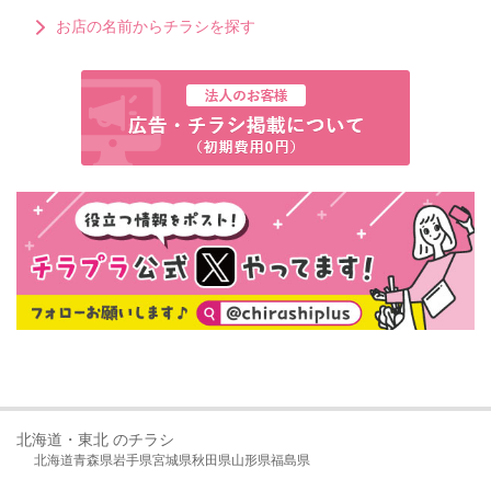
お店の名前からチラシを探す
北海道・東北 のチラシ
北海道
青森県
岩手県
宮城県
秋田県
山形県
福島県