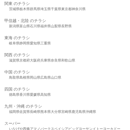
関東 のチラシ
茨城県
栃木県
群馬県
埼玉県
千葉県
東京都
神奈川県
甲信越・北陸 のチラシ
新潟県
富山県
石川県
福井県
山梨県
長野県
東海 のチラシ
岐阜県
静岡県
愛知県
三重県
関西 のチラシ
滋賀県
京都府
大阪府
兵庫県
奈良県
和歌山県
中国 のチラシ
鳥取県
島根県
岡山県
広島県
山口県
四国 のチラシ
徳島県
香川県
愛媛県
高知県
九州・沖縄 のチラシ
福岡県
佐賀県
長崎県
熊本県
大分県
宮崎県
鹿児島県
沖縄県
スーパー
いなげや
西條
アマノパークス
ベイシア
ビッグヨーサン
イトーヨーカドー