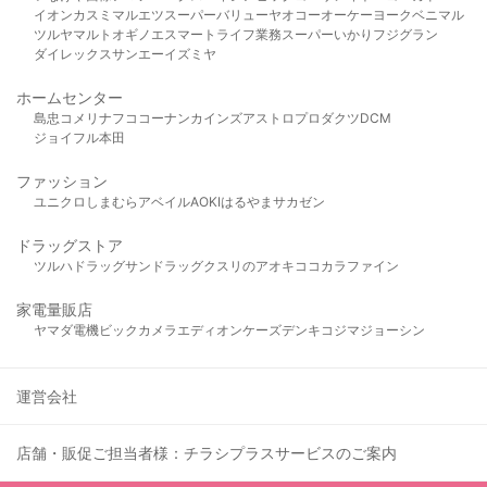
イオン
カスミ
マルエツ
スーパーバリュー
ヤオコー
オーケー
ヨークベニマル
ツルヤ
マルト
オギノ
エスマート
ライフ
業務スーパー
いかり
フジグラン
ダイレックス
サンエー
イズミヤ
ホームセンター
島忠
コメリ
ナフコ
コーナン
カインズ
アストロプロダクツ
DCM
ジョイフル本田
ファッション
ユニクロ
しまむら
アベイル
AOKI
はるやま
サカゼン
ドラッグストア
ツルハドラッグ
サンドラッグ
クスリのアオキ
ココカラファイン
家電量販店
ヤマダ電機
ビックカメラ
エディオン
ケーズデンキ
コジマ
ジョーシン
運営会社
店舗・販促ご担当者様：チラシプラスサービスのご案内