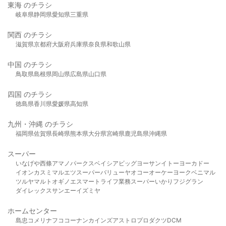
東海 のチラシ
岐阜県
静岡県
愛知県
三重県
関西 のチラシ
滋賀県
京都府
大阪府
兵庫県
奈良県
和歌山県
中国 のチラシ
鳥取県
島根県
岡山県
広島県
山口県
四国 のチラシ
徳島県
香川県
愛媛県
高知県
九州・沖縄 のチラシ
福岡県
佐賀県
長崎県
熊本県
大分県
宮崎県
鹿児島県
沖縄県
スーパー
いなげや
西條
アマノパークス
ベイシア
ビッグヨーサン
イトーヨーカドー
イオン
カスミ
マルエツ
スーパーバリュー
ヤオコー
オーケー
ヨークベニマル
ツルヤ
マルト
オギノ
エスマート
ライフ
業務スーパー
いかり
フジグラン
ダイレックス
サンエー
イズミヤ
ホームセンター
島忠
コメリ
ナフコ
コーナン
カインズ
アストロプロダクツ
DCM