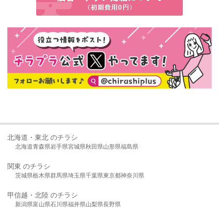
北海道・東北 のチラシ
北海道
青森県
岩手県
宮城県
秋田県
山形県
福島県
関東 のチラシ
茨城県
栃木県
群馬県
埼玉県
千葉県
東京都
神奈川県
甲信越・北陸 のチラシ
新潟県
富山県
石川県
福井県
山梨県
長野県