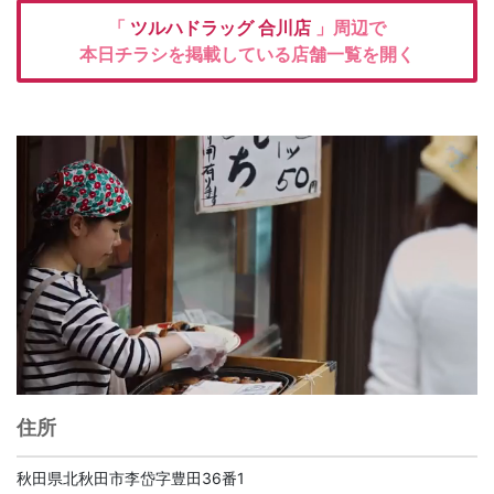
「
ツルハドラッグ
合川店
」周辺で
本日チラシを掲載している店舗一覧を開く
住所
秋田県北秋田市李岱字豊田36番1