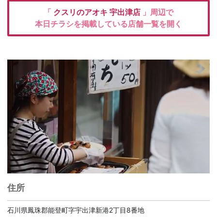
「
クスリのアオキ
宇出津店
」周辺で
本日チラシを掲載している店舗一覧を開く
住所
石川県鳳珠郡能登町字宇出津新港2丁目8番地