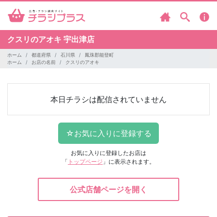
クスリのアオキ
宇出津店
ホーム
都道府県
石川県
鳳珠郡能登町
ホーム
お店の名前
クスリのアオキ
本日チラシは配信されていません
お気に入りに登録したお店は
「
トップページ
」に表示されます。
公式店舗ページを開く