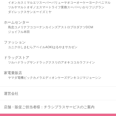
イオン
カスミ
マルエツ
スーパーバリュー
ヤオコー
オーケー
ヨークベニマル
ツルヤ
マルト
オギノ
エスマート
ライフ
業務スーパー
いかり
フジグラン
ダイレックス
サンエー
イズミヤ
ホームセンター
島忠
コメリ
ナフコ
コーナン
カインズ
アストロプロダクツ
DCM
ジョイフル本田
ファッション
ユニクロ
しまむら
アベイル
AOKI
はるやま
サカゼン
ドラッグストア
ツルハドラッグ
サンドラッグ
クスリのアオキ
ココカラファイン
家電量販店
ヤマダ電機
ビックカメラ
エディオン
ケーズデンキ
コジマ
ジョーシン
運営会社
店舗・販促ご担当者様：チラシプラスサービスのご案内