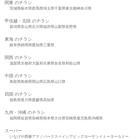
関東 のチラシ
茨城県
栃木県
群馬県
埼玉県
千葉県
東京都
神奈川県
甲信越・北陸 のチラシ
新潟県
富山県
石川県
福井県
山梨県
長野県
東海 のチラシ
岐阜県
静岡県
愛知県
三重県
関西 のチラシ
滋賀県
京都府
大阪府
兵庫県
奈良県
和歌山県
中国 のチラシ
鳥取県
島根県
岡山県
広島県
山口県
四国 のチラシ
徳島県
香川県
愛媛県
高知県
九州・沖縄 のチラシ
福岡県
佐賀県
長崎県
熊本県
大分県
宮崎県
鹿児島県
沖縄県
スーパー
いなげや
西條
アマノパークス
ベイシア
ビッグヨーサン
イトーヨーカドー