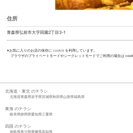
住所
青森県弘前市大字田園2丁目3-1
※お気に入りのお店の保存に
cookie
を利用しています。
ブラウザのプライベートモードやシークレットモードでご利用の場合は coo
北海道・東北 のチラシ
北海道
青森県
岩手県
宮城県
秋田県
山形県
福島県
東海 のチラシ
岐阜県
静岡県
愛知県
三重県
四国 のチラシ
徳島県
香川県
愛媛県
高知県