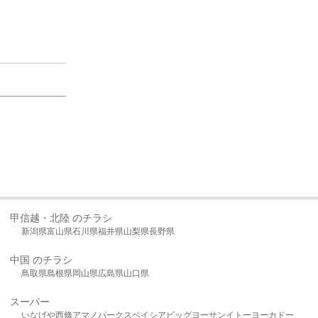
甲信越・北陸 のチラシ
新潟県
富山県
石川県
福井県
山梨県
長野県
中国 のチラシ
鳥取県
島根県
岡山県
広島県
山口県
スーパー
いなげや
西條
アマノパークス
ベイシア
ビッグヨーサン
イトーヨーカドー