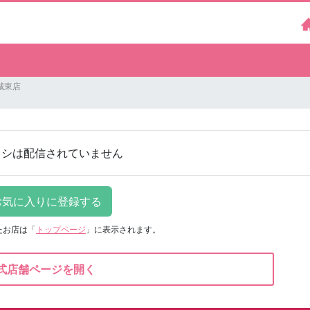
城東店
ラシは配信されていません
たお店は
「
トップページ
」に表示されます。
式店舗ページを開く