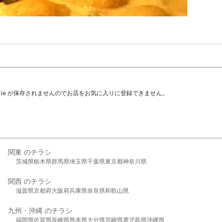
kie が保存されませんのでお店をお気に入りに登録できません。
関東 のチラシ
茨城県
栃木県
群馬県
埼玉県
千葉県
東京都
神奈川県
関西 のチラシ
滋賀県
京都府
大阪府
兵庫県
奈良県
和歌山県
九州・沖縄 のチラシ
福岡県
佐賀県
長崎県
熊本県
大分県
宮崎県
鹿児島県
沖縄県