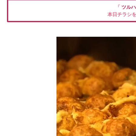
「
ツルハ
本日チラシ