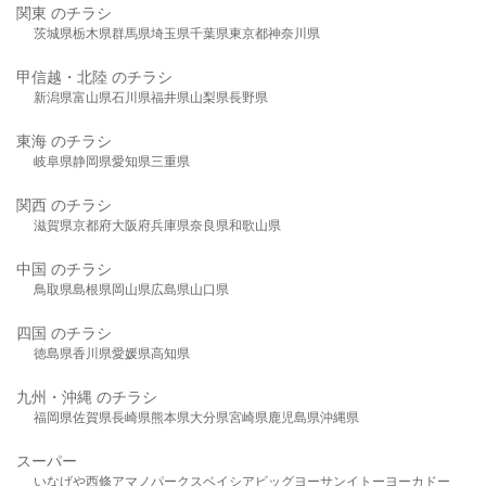
関東 のチラシ
茨城県
栃木県
群馬県
埼玉県
千葉県
東京都
神奈川県
甲信越・北陸 のチラシ
新潟県
富山県
石川県
福井県
山梨県
長野県
東海 のチラシ
岐阜県
静岡県
愛知県
三重県
関西 のチラシ
滋賀県
京都府
大阪府
兵庫県
奈良県
和歌山県
中国 のチラシ
鳥取県
島根県
岡山県
広島県
山口県
四国 のチラシ
徳島県
香川県
愛媛県
高知県
九州・沖縄 のチラシ
福岡県
佐賀県
長崎県
熊本県
大分県
宮崎県
鹿児島県
沖縄県
スーパー
いなげや
西條
アマノパークス
ベイシア
ビッグヨーサン
イトーヨーカドー