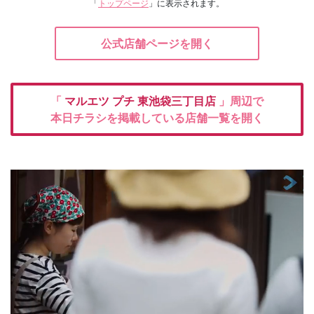
「
トップページ
」に表示されます。
公式店舗ページを開く
「
マルエツ プチ
東池袋三丁目店
」周辺で
本日チラシを掲載している店舗一覧を開く