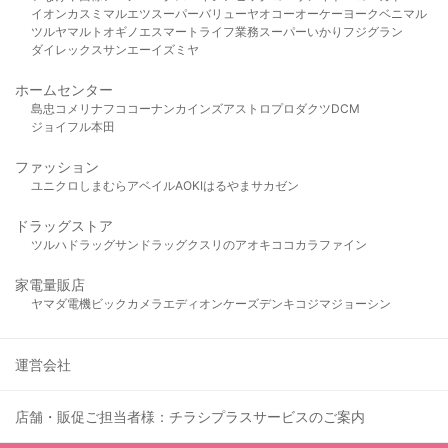
イオン
カスミ
マルエツ
スーパーバリュー
ヤオコー
オーケー
ヨークベニマル
ツルヤ
マルト
オギノ
エスマート
ライフ
業務スーパー
いかり
フジグラン
ダイレックス
サンエー
イズミヤ
ホームセンター
島忠
コメリ
ナフコ
コーナン
カインズ
アストロプロダクツ
DCM
ジョイフル本田
ファッション
ユニクロ
しまむら
アベイル
AOKI
はるやま
サカゼン
ドラッグストア
ツルハドラッグ
サンドラッグ
クスリのアオキ
ココカラファイン
家電量販店
ヤマダ電機
ビックカメラ
エディオン
ケーズデンキ
コジマ
ジョーシン
運営会社
店舗・販促ご担当者様：チラシプラスサービスのご案内