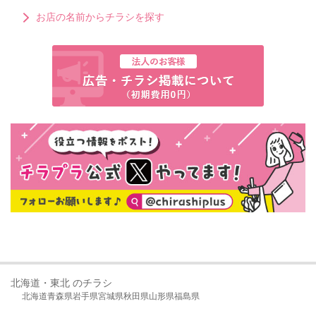
お店の名前からチラシを探す
北海道・東北 のチラシ
北海道
青森県
岩手県
宮城県
秋田県
山形県
福島県