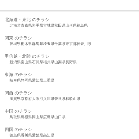
北海道・東北 のチラシ
北海道
青森県
岩手県
宮城県
秋田県
山形県
福島県
関東 のチラシ
茨城県
栃木県
群馬県
埼玉県
千葉県
東京都
神奈川県
甲信越・北陸 のチラシ
新潟県
富山県
石川県
福井県
山梨県
長野県
東海 のチラシ
岐阜県
静岡県
愛知県
三重県
関西 のチラシ
滋賀県
京都府
大阪府
兵庫県
奈良県
和歌山県
中国 のチラシ
鳥取県
島根県
岡山県
広島県
山口県
四国 のチラシ
徳島県
香川県
愛媛県
高知県