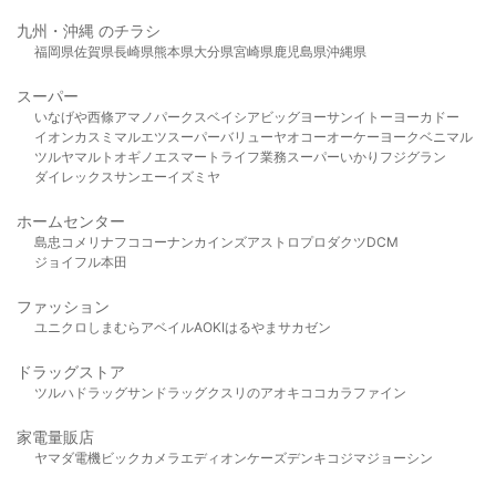
九州・沖縄 のチラシ
福岡県
佐賀県
長崎県
熊本県
大分県
宮崎県
鹿児島県
沖縄県
スーパー
いなげや
西條
アマノパークス
ベイシア
ビッグヨーサン
イトーヨーカドー
イオン
カスミ
マルエツ
スーパーバリュー
ヤオコー
オーケー
ヨークベニマル
ツルヤ
マルト
オギノ
エスマート
ライフ
業務スーパー
いかり
フジグラン
ダイレックス
サンエー
イズミヤ
ホームセンター
島忠
コメリ
ナフコ
コーナン
カインズ
アストロプロダクツ
DCM
ジョイフル本田
ファッション
ユニクロ
しまむら
アベイル
AOKI
はるやま
サカゼン
ドラッグストア
ツルハドラッグ
サンドラッグ
クスリのアオキ
ココカラファイン
家電量販店
ヤマダ電機
ビックカメラ
エディオン
ケーズデンキ
コジマ
ジョーシン