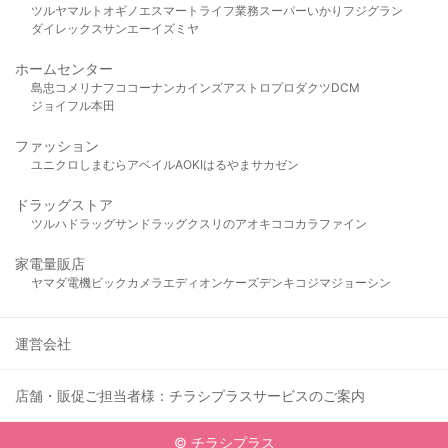
ツルヤ
マルト
オギノ
エスマート
ライフ
業務スーパー
いかり
フジグラン
ダイレックス
サンエー
イズミヤ
ホームセンター
島忠
コメリ
ナフコ
コーナン
カインズ
アストロプロダクツ
DCM
ジョイフル本田
ファッション
ユニクロ
しまむら
アベイル
AOKI
はるやま
サカゼン
ドラッグストア
ツルハドラッグ
サンドラッグ
クスリのアオキ
ココカラファイン
家電量販店
ヤマダ電機
ビックカメラ
エディオン
ケーズデンキ
コジマ
ジョーシン
運営会社
店舗・販促ご担当者様：チラシプラスサービスのご案内
© チラシプラス