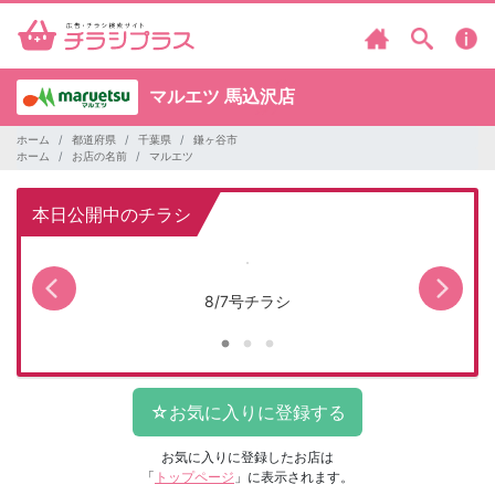
マルエツ
馬込沢店
ホーム
都道府県
千葉県
鎌ヶ谷市
ホーム
お店の名前
マルエツ
本日公開中のチラシ
8/7号チラシ
お気に入りに登録したお店は
「
トップページ
」に表示されます。