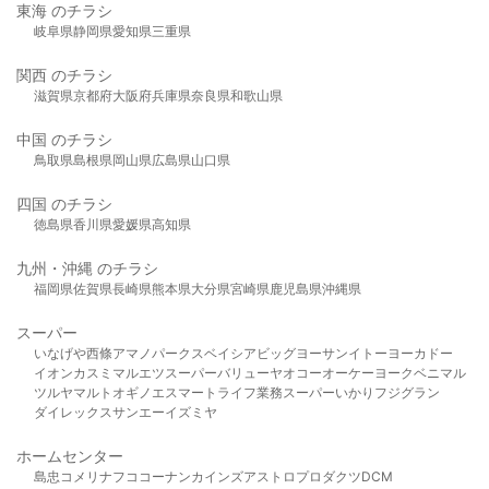
東海 のチラシ
岐阜県
静岡県
愛知県
三重県
関西 のチラシ
滋賀県
京都府
大阪府
兵庫県
奈良県
和歌山県
中国 のチラシ
鳥取県
島根県
岡山県
広島県
山口県
四国 のチラシ
徳島県
香川県
愛媛県
高知県
九州・沖縄 のチラシ
福岡県
佐賀県
長崎県
熊本県
大分県
宮崎県
鹿児島県
沖縄県
スーパー
いなげや
西條
アマノパークス
ベイシア
ビッグヨーサン
イトーヨーカドー
イオン
カスミ
マルエツ
スーパーバリュー
ヤオコー
オーケー
ヨークベニマル
ツルヤ
マルト
オギノ
エスマート
ライフ
業務スーパー
いかり
フジグラン
ダイレックス
サンエー
イズミヤ
ホームセンター
島忠
コメリ
ナフコ
コーナン
カインズ
アストロプロダクツ
DCM