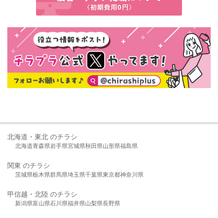
北海道・東北 のチラシ
北海道
青森県
岩手県
宮城県
秋田県
山形県
福島県
関東 のチラシ
茨城県
栃木県
群馬県
埼玉県
千葉県
東京都
神奈川県
甲信越・北陸 のチラシ
新潟県
富山県
石川県
福井県
山梨県
長野県