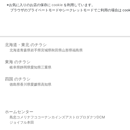
※お気に入りのお店の保存に
cookie
を利用しています。
ブラウザのプライベートモードやシークレットモードでご利用の場合は coo
北海道・東北 のチラシ
北海道
青森県
岩手県
宮城県
秋田県
山形県
福島県
東海 のチラシ
岐阜県
静岡県
愛知県
三重県
四国 のチラシ
徳島県
香川県
愛媛県
高知県
ホームセンター
島忠
コメリ
ナフコ
コーナン
カインズ
アストロプロダクツ
DCM
ジョイフル本田