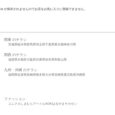
kie が保存されませんのでお店をお気に入りに登録できません。
関東 のチラシ
茨城県
栃木県
群馬県
埼玉県
千葉県
東京都
神奈川県
関西 のチラシ
滋賀県
京都府
大阪府
兵庫県
奈良県
和歌山県
九州・沖縄 のチラシ
福岡県
佐賀県
長崎県
熊本県
大分県
宮崎県
鹿児島県
沖縄県
ファッション
ユニクロ
しまむら
アベイル
AOKI
はるやま
サカゼン