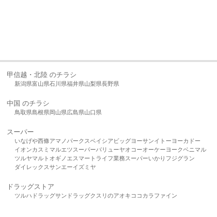
甲信越・北陸 のチラシ
新潟県
富山県
石川県
福井県
山梨県
長野県
中国 のチラシ
鳥取県
島根県
岡山県
広島県
山口県
スーパー
いなげや
西條
アマノパークス
ベイシア
ビッグヨーサン
イトーヨーカドー
イオン
カスミ
マルエツ
スーパーバリュー
ヤオコー
オーケー
ヨークベニマル
ツルヤ
マルト
オギノ
エスマート
ライフ
業務スーパー
いかり
フジグラン
ダイレックス
サンエー
イズミヤ
ドラッグストア
ツルハドラッグ
サンドラッグ
クスリのアオキ
ココカラファイン