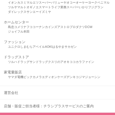
イオン
カスミ
マルエツ
スーパーバリュー
ヤオコー
オーケー
ヨークベニマル
ツルヤ
マルト
オギノ
エスマート
ライフ
業務スーパー
いかり
フジグラン
ダイレックス
サンエー
イズミヤ
ホームセンター
島忠
コメリ
ナフコ
コーナン
カインズ
アストロプロダクツ
DCM
ジョイフル本田
ファッション
ユニクロ
しまむら
アベイル
AOKI
はるやま
サカゼン
ドラッグストア
ツルハドラッグ
サンドラッグ
クスリのアオキ
ココカラファイン
家電量販店
ヤマダ電機
ビックカメラ
エディオン
ケーズデンキ
コジマ
ジョーシン
運営会社
店舗・販促ご担当者様：チラシプラスサービスのご案内