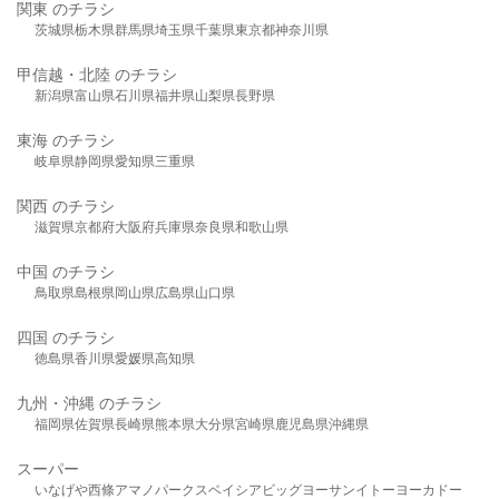
関東 のチラシ
茨城県
栃木県
群馬県
埼玉県
千葉県
東京都
神奈川県
甲信越・北陸 のチラシ
新潟県
富山県
石川県
福井県
山梨県
長野県
東海 のチラシ
岐阜県
静岡県
愛知県
三重県
関西 のチラシ
滋賀県
京都府
大阪府
兵庫県
奈良県
和歌山県
中国 のチラシ
鳥取県
島根県
岡山県
広島県
山口県
四国 のチラシ
徳島県
香川県
愛媛県
高知県
九州・沖縄 のチラシ
福岡県
佐賀県
長崎県
熊本県
大分県
宮崎県
鹿児島県
沖縄県
スーパー
いなげや
西條
アマノパークス
ベイシア
ビッグヨーサン
イトーヨーカドー