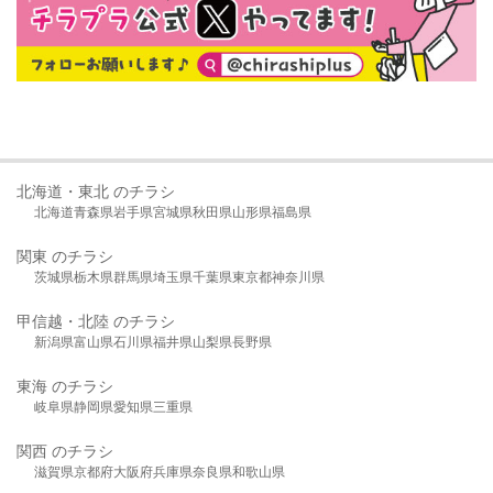
北海道・東北 のチラシ
北海道
青森県
岩手県
宮城県
秋田県
山形県
福島県
関東 のチラシ
茨城県
栃木県
群馬県
埼玉県
千葉県
東京都
神奈川県
甲信越・北陸 のチラシ
新潟県
富山県
石川県
福井県
山梨県
長野県
東海 のチラシ
岐阜県
静岡県
愛知県
三重県
関西 のチラシ
滋賀県
京都府
大阪府
兵庫県
奈良県
和歌山県