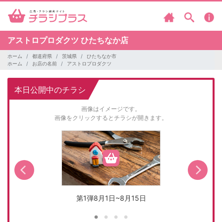
アストロプロダクツ
ひたちなか店
ホーム
都道府県
茨城県
ひたちなか市
ホーム
お店の名前
アストロプロダクツ
本日公開中のチラシ
画像はイメージです。
画像をクリックするとチラシが開きます。
第1弾8月1日~8月15日