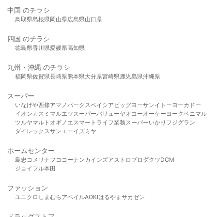
中国 のチラシ
鳥取県
島根県
岡山県
広島県
山口県
四国 のチラシ
徳島県
香川県
愛媛県
高知県
九州・沖縄 のチラシ
福岡県
佐賀県
長崎県
熊本県
大分県
宮崎県
鹿児島県
沖縄県
スーパー
いなげや
西條
アマノパークス
ベイシア
ビッグヨーサン
イトーヨーカドー
イオン
カスミ
マルエツ
スーパーバリュー
ヤオコー
オーケー
ヨークベニマル
ツルヤ
マルト
オギノ
エスマート
ライフ
業務スーパー
いかり
フジグラン
ダイレックス
サンエー
イズミヤ
ホームセンター
島忠
コメリ
ナフコ
コーナン
カインズ
アストロプロダクツ
DCM
ジョイフル本田
ファッション
ユニクロ
しまむら
アベイル
AOKI
はるやま
サカゼン
ドラッグストア