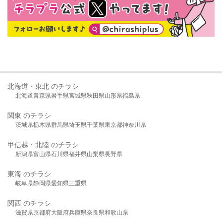
北海道・東北 のチラシ
北海道
青森県
岩手県
宮城県
秋田県
山形県
福島県
関東 のチラシ
茨城県
栃木県
群馬県
埼玉県
千葉県
東京都
神奈川県
甲信越・北陸 のチラシ
新潟県
富山県
石川県
福井県
山梨県
長野県
東海 のチラシ
岐阜県
静岡県
愛知県
三重県
関西 のチラシ
滋賀県
京都府
大阪府
兵庫県
奈良県
和歌山県