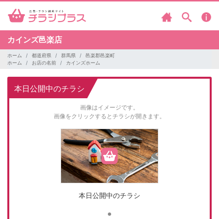
カインズ邑楽店
ホーム
都道府県
群馬県
邑楽郡邑楽町
ホーム
お店の名前
カインズホーム
本日公開中のチラシ
画像はイメージです。
画像をクリックするとチラシが開きます。
本日公開中のチラシ