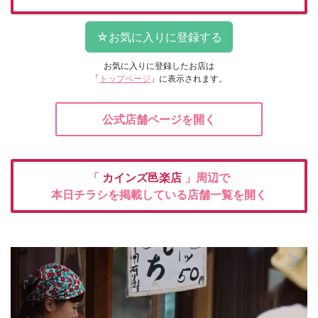
お気に入りに登録したお店は
「
トップページ
」に表示されます。
公式店舗ページを開く
「
カインズ邑楽店
」周辺で
本日チラシを掲載している店舗一覧を開く