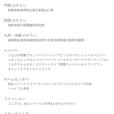
中国 のチラシ
鳥取県
島根県
岡山県
広島県
山口県
四国 のチラシ
徳島県
香川県
愛媛県
高知県
九州・沖縄 のチラシ
福岡県
佐賀県
長崎県
熊本県
大分県
宮崎県
鹿児島県
沖縄県
スーパー
いなげや
西條
アマノパークス
ベイシア
ビッグヨーサン
イトーヨーカドー
イオン
カスミ
マルエツ
スーパーバリュー
ヤオコー
オーケー
ヨークベニマル
ツルヤ
マルト
オギノ
エスマート
ライフ
業務スーパー
いかり
フジグラン
ダイレックス
サンエー
イズミヤ
ホームセンター
島忠
コメリ
ナフコ
コーナン
カインズ
アストロプロダクツ
DCM
ジョイフル本田
ファッション
ユニクロ
しまむら
アベイル
AOKI
はるやま
サカゼン
ドラッグストア