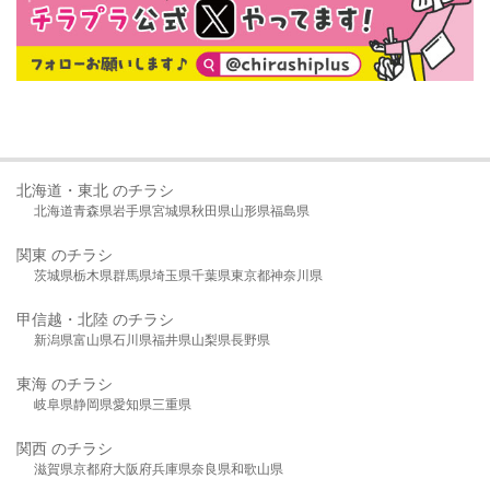
北海道・東北 のチラシ
北海道
青森県
岩手県
宮城県
秋田県
山形県
福島県
関東 のチラシ
茨城県
栃木県
群馬県
埼玉県
千葉県
東京都
神奈川県
甲信越・北陸 のチラシ
新潟県
富山県
石川県
福井県
山梨県
長野県
東海 のチラシ
岐阜県
静岡県
愛知県
三重県
関西 のチラシ
滋賀県
京都府
大阪府
兵庫県
奈良県
和歌山県