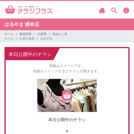
はるやま
洲本店
ホーム
都道府県
兵庫県
南あわじ市
ホーム
お店の名前
はるやま
本日公開中のチラシ
画像はイメージです。
画像をクリックするとチラシが開きます。
本日公開中のチラシ