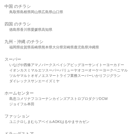
中国 のチラシ
鳥取県
島根県
岡山県
広島県
山口県
四国 のチラシ
徳島県
香川県
愛媛県
高知県
九州・沖縄 のチラシ
福岡県
佐賀県
長崎県
熊本県
大分県
宮崎県
鹿児島県
沖縄県
スーパー
いなげや
西條
アマノパークス
ベイシア
ビッグヨーサン
イトーヨーカドー
イオン
カスミ
マルエツ
スーパーバリュー
ヤオコー
オーケー
ヨークベニマル
ツルヤ
マルト
オギノ
エスマート
ライフ
業務スーパー
いかり
フジグラン
ダイレックス
サンエー
イズミヤ
ホームセンター
島忠
コメリ
ナフコ
コーナン
カインズ
アストロプロダクツ
DCM
ジョイフル本田
ファッション
ユニクロ
しまむら
アベイル
AOKI
はるやま
サカゼン
ドラッグストア