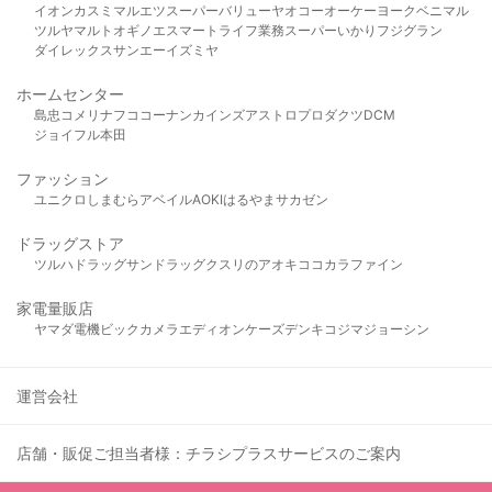
イオン
カスミ
マルエツ
スーパーバリュー
ヤオコー
オーケー
ヨークベニマル
ツルヤ
マルト
オギノ
エスマート
ライフ
業務スーパー
いかり
フジグラン
ダイレックス
サンエー
イズミヤ
ホームセンター
島忠
コメリ
ナフコ
コーナン
カインズ
アストロプロダクツ
DCM
ジョイフル本田
ファッション
ユニクロ
しまむら
アベイル
AOKI
はるやま
サカゼン
ドラッグストア
ツルハドラッグ
サンドラッグ
クスリのアオキ
ココカラファイン
家電量販店
ヤマダ電機
ビックカメラ
エディオン
ケーズデンキ
コジマ
ジョーシン
運営会社
店舗・販促ご担当者様：チラシプラスサービスのご案内