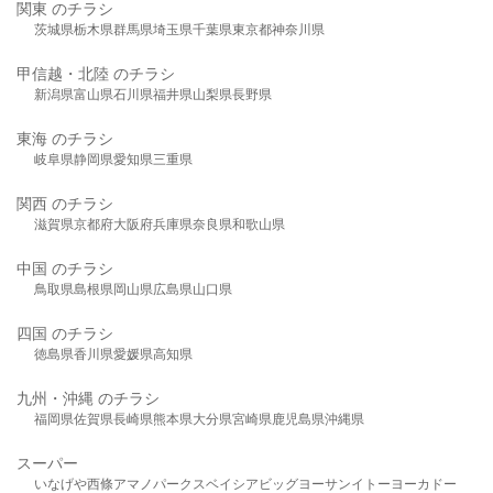
関東 のチラシ
茨城県
栃木県
群馬県
埼玉県
千葉県
東京都
神奈川県
甲信越・北陸 のチラシ
新潟県
富山県
石川県
福井県
山梨県
長野県
東海 のチラシ
岐阜県
静岡県
愛知県
三重県
関西 のチラシ
滋賀県
京都府
大阪府
兵庫県
奈良県
和歌山県
中国 のチラシ
鳥取県
島根県
岡山県
広島県
山口県
四国 のチラシ
徳島県
香川県
愛媛県
高知県
九州・沖縄 のチラシ
福岡県
佐賀県
長崎県
熊本県
大分県
宮崎県
鹿児島県
沖縄県
スーパー
いなげや
西條
アマノパークス
ベイシア
ビッグヨーサン
イトーヨーカドー