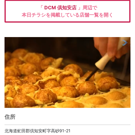
「
DCM
倶知安店
」周辺で
本日チラシを掲載している店舗一覧を開く
住所
北海道虻田郡倶知安町字高砂91-21