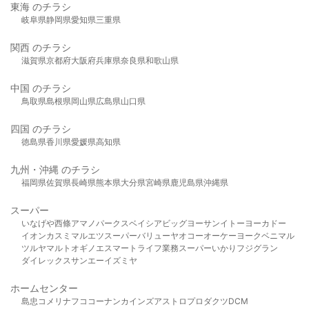
東海 のチラシ
岐阜県
静岡県
愛知県
三重県
関西 のチラシ
滋賀県
京都府
大阪府
兵庫県
奈良県
和歌山県
中国 のチラシ
鳥取県
島根県
岡山県
広島県
山口県
四国 のチラシ
徳島県
香川県
愛媛県
高知県
九州・沖縄 のチラシ
福岡県
佐賀県
長崎県
熊本県
大分県
宮崎県
鹿児島県
沖縄県
スーパー
いなげや
西條
アマノパークス
ベイシア
ビッグヨーサン
イトーヨーカドー
イオン
カスミ
マルエツ
スーパーバリュー
ヤオコー
オーケー
ヨークベニマル
ツルヤ
マルト
オギノ
エスマート
ライフ
業務スーパー
いかり
フジグラン
ダイレックス
サンエー
イズミヤ
ホームセンター
島忠
コメリ
ナフコ
コーナン
カインズ
アストロプロダクツ
DCM