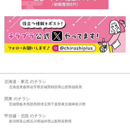
北海道・東北 のチラシ
北海道
青森県
岩手県
宮城県
秋田県
山形県
福島県
関東 のチラシ
茨城県
栃木県
群馬県
埼玉県
千葉県
東京都
神奈川県
甲信越・北陸 のチラシ
新潟県
富山県
石川県
福井県
山梨県
長野県