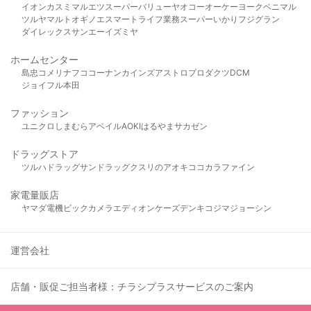
イオン
カスミ
マルエツ
スーパーバリュー
ヤオコー
オーケー
ヨークベニマル
ツルヤ
マルト
オギノ
エスマート
ライフ
業務スーパー
いかり
フジグラン
ダイレックス
サンエー
イズミヤ
ホームセンター
島忠
コメリ
ナフコ
コーナン
カインズ
アストロプロダクツ
DCM
ジョイフル本田
ファッション
ユニクロ
しまむら
アベイル
AOKI
はるやま
サカゼン
ドラッグストア
ツルハドラッグ
サンドラッグ
クスリのアオキ
ココカラファイン
家電量販店
ヤマダ電機
ビックカメラ
エディオン
ケーズデンキ
コジマ
ジョーシン
運営会社
店舗・販促ご担当者様：チラシプラスサービスのご案内