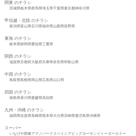
関東 のチラシ
茨城県
栃木県
群馬県
埼玉県
千葉県
東京都
神奈川県
甲信越・北陸 のチラシ
新潟県
富山県
石川県
福井県
山梨県
長野県
東海 のチラシ
岐阜県
静岡県
愛知県
三重県
関西 のチラシ
滋賀県
京都府
大阪府
兵庫県
奈良県
和歌山県
中国 のチラシ
鳥取県
島根県
岡山県
広島県
山口県
四国 のチラシ
徳島県
香川県
愛媛県
高知県
九州・沖縄 のチラシ
福岡県
佐賀県
長崎県
熊本県
大分県
宮崎県
鹿児島県
沖縄県
スーパー
いなげや
西條
アマノパークス
ベイシア
ビッグヨーサン
イトーヨーカドー