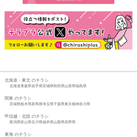
北海道・東北 のチラシ
北海道
青森県
岩手県
宮城県
秋田県
山形県
福島県
関東 のチラシ
茨城県
栃木県
群馬県
埼玉県
千葉県
東京都
神奈川県
甲信越・北陸 のチラシ
新潟県
富山県
石川県
福井県
山梨県
長野県
東海 のチラシ