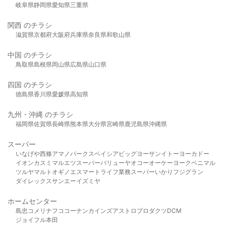
岐阜県
静岡県
愛知県
三重県
関西 のチラシ
滋賀県
京都府
大阪府
兵庫県
奈良県
和歌山県
中国 のチラシ
鳥取県
島根県
岡山県
広島県
山口県
四国 のチラシ
徳島県
香川県
愛媛県
高知県
九州・沖縄 のチラシ
福岡県
佐賀県
長崎県
熊本県
大分県
宮崎県
鹿児島県
沖縄県
スーパー
いなげや
西條
アマノパークス
ベイシア
ビッグヨーサン
イトーヨーカドー
イオン
カスミ
マルエツ
スーパーバリュー
ヤオコー
オーケー
ヨークベニマル
ツルヤ
マルト
オギノ
エスマート
ライフ
業務スーパー
いかり
フジグラン
ダイレックス
サンエー
イズミヤ
ホームセンター
島忠
コメリ
ナフコ
コーナン
カインズ
アストロプロダクツ
DCM
ジョイフル本田