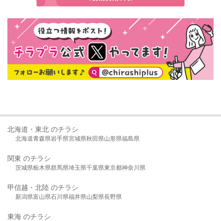
北海道・東北 のチラシ
北海道
青森県
岩手県
宮城県
秋田県
山形県
福島県
関東 のチラシ
茨城県
栃木県
群馬県
埼玉県
千葉県
東京都
神奈川県
甲信越・北陸 のチラシ
新潟県
富山県
石川県
福井県
山梨県
長野県
東海 のチラシ