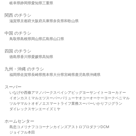
岐阜県
静岡県
愛知県
三重県
関西 のチラシ
滋賀県
京都府
大阪府
兵庫県
奈良県
和歌山県
中国 のチラシ
鳥取県
島根県
岡山県
広島県
山口県
四国 のチラシ
徳島県
香川県
愛媛県
高知県
九州・沖縄 のチラシ
福岡県
佐賀県
長崎県
熊本県
大分県
宮崎県
鹿児島県
沖縄県
スーパー
いなげや
西條
アマノパークス
ベイシア
ビッグヨーサン
イトーヨーカドー
イオン
カスミ
マルエツ
スーパーバリュー
ヤオコー
オーケー
ヨークベニマル
ツルヤ
マルト
オギノ
エスマート
ライフ
業務スーパー
いかり
フジグラン
ダイレックス
サンエー
イズミヤ
ホームセンター
島忠
コメリ
ナフコ
コーナン
カインズ
アストロプロダクツ
DCM
ジョイフル本田