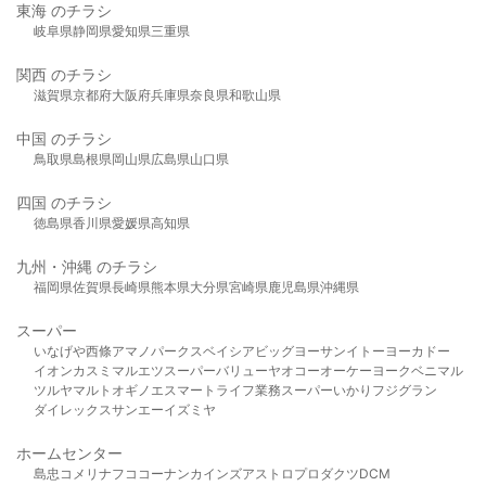
東海 のチラシ
岐阜県
静岡県
愛知県
三重県
関西 のチラシ
滋賀県
京都府
大阪府
兵庫県
奈良県
和歌山県
中国 のチラシ
鳥取県
島根県
岡山県
広島県
山口県
四国 のチラシ
徳島県
香川県
愛媛県
高知県
九州・沖縄 のチラシ
福岡県
佐賀県
長崎県
熊本県
大分県
宮崎県
鹿児島県
沖縄県
スーパー
いなげや
西條
アマノパークス
ベイシア
ビッグヨーサン
イトーヨーカドー
イオン
カスミ
マルエツ
スーパーバリュー
ヤオコー
オーケー
ヨークベニマル
ツルヤ
マルト
オギノ
エスマート
ライフ
業務スーパー
いかり
フジグラン
ダイレックス
サンエー
イズミヤ
ホームセンター
島忠
コメリ
ナフコ
コーナン
カインズ
アストロプロダクツ
DCM