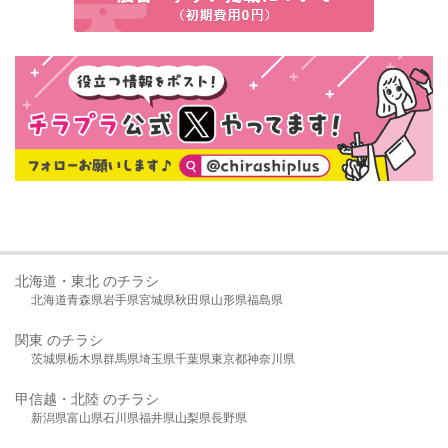
北海道・東北 のチラシ
北海道
青森県
岩手県
宮城県
秋田県
山形県
福島県
関東 のチラシ
茨城県
栃木県
群馬県
埼玉県
千葉県
東京都
神奈川県
甲信越・北陸 のチラシ
新潟県
富山県
石川県
福井県
山梨県
長野県