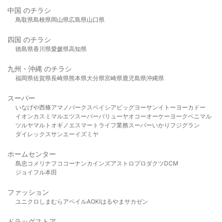
中国 のチラシ
鳥取県
島根県
岡山県
広島県
山口県
四国 のチラシ
徳島県
香川県
愛媛県
高知県
九州・沖縄 のチラシ
福岡県
佐賀県
長崎県
熊本県
大分県
宮崎県
鹿児島県
沖縄県
スーパー
いなげや
西條
アマノパークス
ベイシア
ビッグヨーサン
イトーヨーカドー
イオン
カスミ
マルエツ
スーパーバリュー
ヤオコー
オーケー
ヨークベニマル
ツルヤ
マルト
オギノ
エスマート
ライフ
業務スーパー
いかり
フジグラン
ダイレックス
サンエー
イズミヤ
ホームセンター
島忠
コメリ
ナフコ
コーナン
カインズ
アストロプロダクツ
DCM
ジョイフル本田
ファッション
ユニクロ
しまむら
アベイル
AOKI
はるやま
サカゼン
ドラッグストア