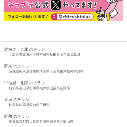
北海道・東北 のチラシ
北海道
青森県
岩手県
宮城県
秋田県
山形県
福島県
関東 のチラシ
茨城県
栃木県
群馬県
埼玉県
千葉県
東京都
神奈川県
甲信越・北陸 のチラシ
新潟県
富山県
石川県
福井県
山梨県
長野県
東海 のチラシ
岐阜県
静岡県
愛知県
三重県
関西 のチラシ
滋賀県
京都府
大阪府
兵庫県
奈良県
和歌山県