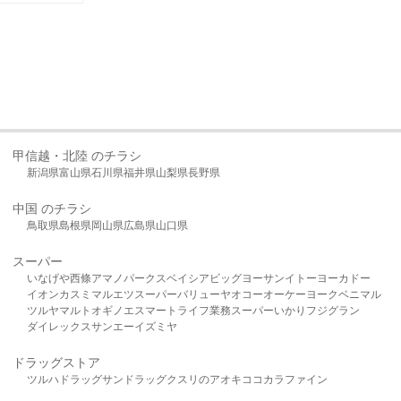
甲信越・北陸 のチラシ
新潟県
富山県
石川県
福井県
山梨県
長野県
中国 のチラシ
鳥取県
島根県
岡山県
広島県
山口県
スーパー
いなげや
西條
アマノパークス
ベイシア
ビッグヨーサン
イトーヨーカドー
イオン
カスミ
マルエツ
スーパーバリュー
ヤオコー
オーケー
ヨークベニマル
ツルヤ
マルト
オギノ
エスマート
ライフ
業務スーパー
いかり
フジグラン
ダイレックス
サンエー
イズミヤ
ドラッグストア
ツルハドラッグ
サンドラッグ
クスリのアオキ
ココカラファイン