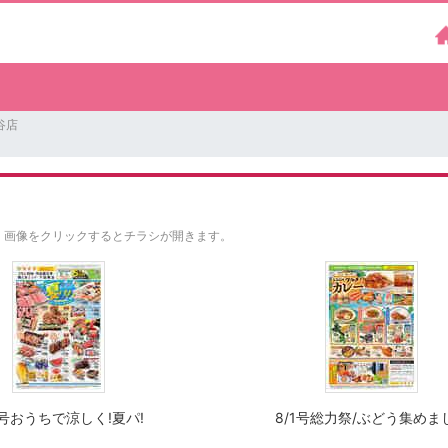
谷店
。
画像をクリックするとチラシが開きます。
8号おうちで涼しく!夏パ!
8/1号総力祭/ぶどう集めま