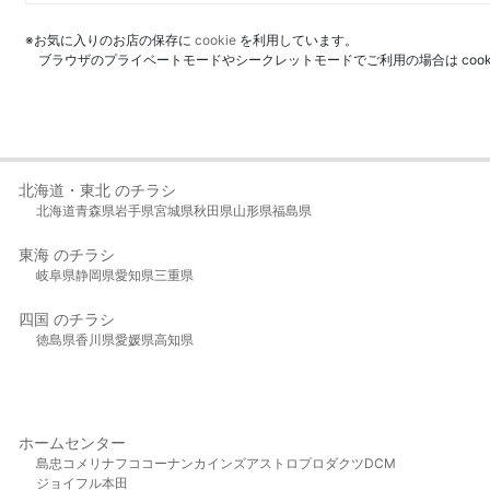
※お気に入りのお店の保存に
cookie
を利用しています。
ブラウザのプライベートモードやシークレットモードでご利用の場合は coo
北海道・東北 のチラシ
北海道
青森県
岩手県
宮城県
秋田県
山形県
福島県
東海 のチラシ
岐阜県
静岡県
愛知県
三重県
四国 のチラシ
徳島県
香川県
愛媛県
高知県
ホームセンター
島忠
コメリ
ナフコ
コーナン
カインズ
アストロプロダクツ
DCM
ジョイフル本田