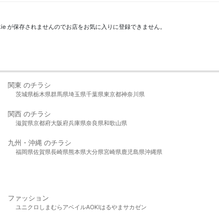
kie が保存されませんのでお店をお気に入りに登録できません。
関東 のチラシ
茨城県
栃木県
群馬県
埼玉県
千葉県
東京都
神奈川県
関西 のチラシ
滋賀県
京都府
大阪府
兵庫県
奈良県
和歌山県
九州・沖縄 のチラシ
福岡県
佐賀県
長崎県
熊本県
大分県
宮崎県
鹿児島県
沖縄県
ファッション
ユニクロ
しまむら
アベイル
AOKI
はるやま
サカゼン