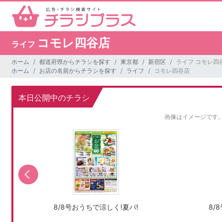
コモレ四谷店
ライフ
ホーム
都道府県からチラシを探す
東京都
新宿区
ライフ コモレ四
ホーム
お店の名前からチラシを探す
ライフ
コモレ四谷店
本日公開中のチラシ
画像はイメージです
8/8号おうちで涼しく!夏パ!
8/