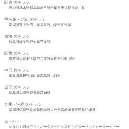
関東 のチラシ
茨城県
栃木県
群馬県
埼玉県
千葉県
東京都
神奈川県
甲信越・北陸 のチラシ
新潟県
富山県
石川県
福井県
山梨県
長野県
東海 のチラシ
岐阜県
静岡県
愛知県
三重県
関西 のチラシ
滋賀県
京都府
大阪府
兵庫県
奈良県
和歌山県
中国 のチラシ
鳥取県
島根県
岡山県
広島県
山口県
四国 のチラシ
徳島県
香川県
愛媛県
高知県
九州・沖縄 のチラシ
福岡県
佐賀県
長崎県
熊本県
大分県
宮崎県
鹿児島県
沖縄県
スーパー
いなげや
西條
アマノパークス
ベイシア
ビッグヨーサン
イトーヨーカドー