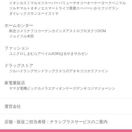
イオン
カスミ
マルエツ
スーパーバリュー
ヤオコー
オーケー
ヨークベニマル
ツルヤ
マルト
オギノ
エスマート
ライフ
業務スーパー
いかり
フジグラン
ダイレックス
サンエー
イズミヤ
ホームセンター
島忠
コメリ
ナフコ
コーナン
カインズ
アストロプロダクツ
DCM
ジョイフル本田
ファッション
ユニクロ
しまむら
アベイル
AOKI
はるやま
サカゼン
ドラッグストア
ツルハドラッグ
サンドラッグ
クスリのアオキ
ココカラファイン
家電量販店
ヤマダ電機
ビックカメラ
エディオン
ケーズデンキ
コジマ
ジョーシン
運営会社
店舗・販促ご担当者様：チラシプラスサービスのご案内