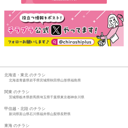
北海道・東北 のチラシ
北海道
青森県
岩手県
宮城県
秋田県
山形県
福島県
関東 のチラシ
茨城県
栃木県
群馬県
埼玉県
千葉県
東京都
神奈川県
甲信越・北陸 のチラシ
新潟県
富山県
石川県
福井県
山梨県
長野県
東海 のチラシ