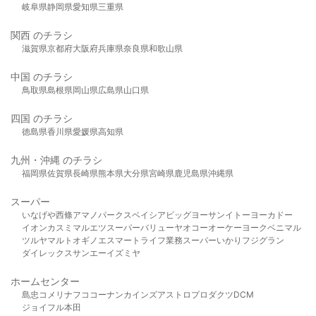
岐阜県
静岡県
愛知県
三重県
関西 のチラシ
滋賀県
京都府
大阪府
兵庫県
奈良県
和歌山県
中国 のチラシ
鳥取県
島根県
岡山県
広島県
山口県
四国 のチラシ
徳島県
香川県
愛媛県
高知県
九州・沖縄 のチラシ
福岡県
佐賀県
長崎県
熊本県
大分県
宮崎県
鹿児島県
沖縄県
スーパー
いなげや
西條
アマノパークス
ベイシア
ビッグヨーサン
イトーヨーカドー
イオン
カスミ
マルエツ
スーパーバリュー
ヤオコー
オーケー
ヨークベニマル
ツルヤ
マルト
オギノ
エスマート
ライフ
業務スーパー
いかり
フジグラン
ダイレックス
サンエー
イズミヤ
ホームセンター
島忠
コメリ
ナフコ
コーナン
カインズ
アストロプロダクツ
DCM
ジョイフル本田