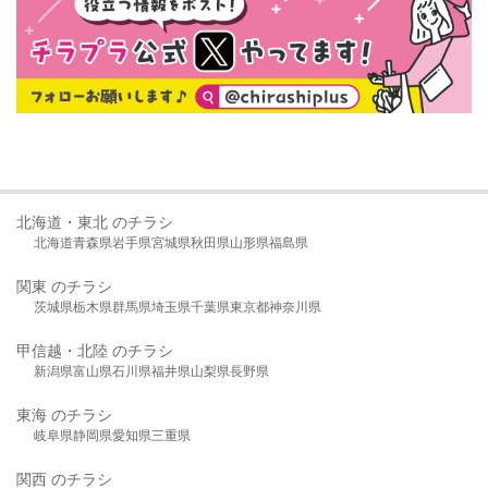
北海道・東北 のチラシ
北海道
青森県
岩手県
宮城県
秋田県
山形県
福島県
関東 のチラシ
茨城県
栃木県
群馬県
埼玉県
千葉県
東京都
神奈川県
甲信越・北陸 のチラシ
新潟県
富山県
石川県
福井県
山梨県
長野県
東海 のチラシ
岐阜県
静岡県
愛知県
三重県
関西 のチラシ