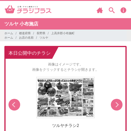
ツルヤ
小布施店
ホーム
都道府県
長野県
上高井郡小布施町
ホーム
お店の名前
ツルヤ
本日公開中のチラシ
画像はイメージです。
画像をクリックするとチラシが開きます。
ツルヤチラシ2