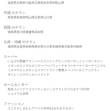
滋賀県
京都府
大阪府
兵庫県
奈良県
和歌山県
中国 のチラシ
鳥取県
島根県
岡山県
広島県
山口県
四国 のチラシ
徳島県
香川県
愛媛県
高知県
九州・沖縄 のチラシ
福岡県
佐賀県
長崎県
熊本県
大分県
宮崎県
鹿児島県
沖縄県
スーパー
いなげや
西條
アマノパークス
ベイシア
ビッグヨーサン
イトーヨーカドー
イオン
カスミ
マルエツ
スーパーバリュー
ヤオコー
オーケー
ヨークベニマル
ツルヤ
マルト
オギノ
エスマート
ライフ
業務スーパー
いかり
フジグラン
ダイレックス
サンエー
イズミヤ
ホームセンター
島忠
コメリ
ナフコ
コーナン
カインズ
アストロプロダクツ
DCM
ジョイフル本田
ファッション
ユニクロ
しまむら
アベイル
AOKI
はるやま
サカゼン