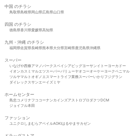
中国 のチラシ
鳥取県
島根県
岡山県
広島県
山口県
四国 のチラシ
徳島県
香川県
愛媛県
高知県
九州・沖縄 のチラシ
福岡県
佐賀県
長崎県
熊本県
大分県
宮崎県
鹿児島県
沖縄県
スーパー
いなげや
西條
アマノパークス
ベイシア
ビッグヨーサン
イトーヨーカドー
イオン
カスミ
マルエツ
スーパーバリュー
ヤオコー
オーケー
ヨークベニマル
ツルヤ
マルト
オギノ
エスマート
ライフ
業務スーパー
いかり
フジグラン
ダイレックス
サンエー
イズミヤ
ホームセンター
島忠
コメリ
ナフコ
コーナン
カインズ
アストロプロダクツ
DCM
ジョイフル本田
ファッション
ユニクロ
しまむら
アベイル
AOKI
はるやま
サカゼン
ドラッグストア