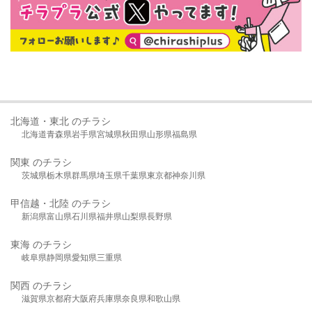
北海道・東北 のチラシ
北海道
青森県
岩手県
宮城県
秋田県
山形県
福島県
関東 のチラシ
茨城県
栃木県
群馬県
埼玉県
千葉県
東京都
神奈川県
甲信越・北陸 のチラシ
新潟県
富山県
石川県
福井県
山梨県
長野県
東海 のチラシ
岐阜県
静岡県
愛知県
三重県
関西 のチラシ
滋賀県
京都府
大阪府
兵庫県
奈良県
和歌山県