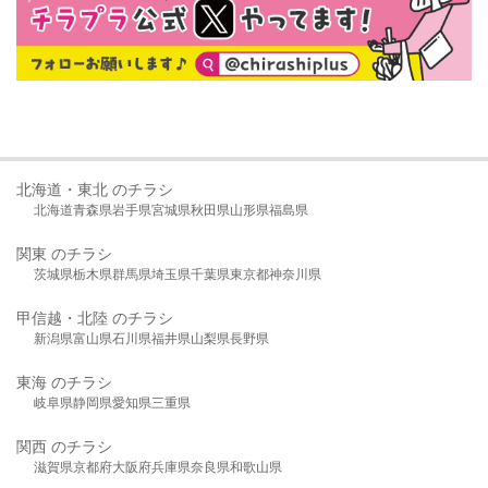
北海道・東北 のチラシ
北海道
青森県
岩手県
宮城県
秋田県
山形県
福島県
関東 のチラシ
茨城県
栃木県
群馬県
埼玉県
千葉県
東京都
神奈川県
甲信越・北陸 のチラシ
新潟県
富山県
石川県
福井県
山梨県
長野県
東海 のチラシ
岐阜県
静岡県
愛知県
三重県
関西 のチラシ
滋賀県
京都府
大阪府
兵庫県
奈良県
和歌山県