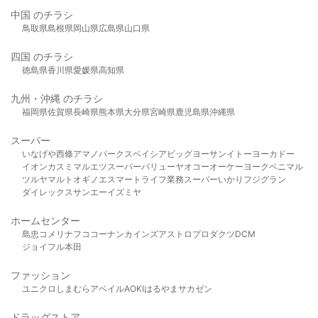
中国 のチラシ
鳥取県
島根県
岡山県
広島県
山口県
四国 のチラシ
徳島県
香川県
愛媛県
高知県
九州・沖縄 のチラシ
福岡県
佐賀県
長崎県
熊本県
大分県
宮崎県
鹿児島県
沖縄県
スーパー
いなげや
西條
アマノパークス
ベイシア
ビッグヨーサン
イトーヨーカドー
イオン
カスミ
マルエツ
スーパーバリュー
ヤオコー
オーケー
ヨークベニマル
ツルヤ
マルト
オギノ
エスマート
ライフ
業務スーパー
いかり
フジグラン
ダイレックス
サンエー
イズミヤ
ホームセンター
島忠
コメリ
ナフコ
コーナン
カインズ
アストロプロダクツ
DCM
ジョイフル本田
ファッション
ユニクロ
しまむら
アベイル
AOKI
はるやま
サカゼン
ドラッグストア