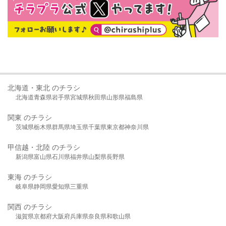
北海道・東北 のチラシ
北海道
青森県
岩手県
宮城県
秋田県
山形県
福島県
関東 のチラシ
茨城県
栃木県
群馬県
埼玉県
千葉県
東京都
神奈川県
甲信越・北陸 のチラシ
新潟県
富山県
石川県
福井県
山梨県
長野県
東海 のチラシ
岐阜県
静岡県
愛知県
三重県
関西 のチラシ
滋賀県
京都府
大阪府
兵庫県
奈良県
和歌山県