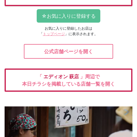
お気に入りに登録したお店は
「
トップページ
」に表示されます。
公式店舗ページを開く
「
エディオン
萩店
」周辺で
本日チラシを掲載している店舗一覧を開く