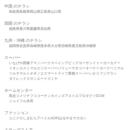
中国 のチラシ
鳥取県
島根県
岡山県
広島県
山口県
四国 のチラシ
徳島県
香川県
愛媛県
高知県
九州・沖縄 のチラシ
福岡県
佐賀県
長崎県
熊本県
大分県
宮崎県
鹿児島県
沖縄県
スーパー
いなげや
西條
アマノパークス
ベイシア
ビッグヨーサン
イトーヨーカドー
イオン
カスミ
マルエツ
スーパーバリュー
ヤオコー
オーケー
ヨークベニマル
ツルヤ
マルト
オギノ
エスマート
ライフ
業務スーパー
いかり
フジグラン
ダイレックス
サンエー
イズミヤ
ホームセンター
島忠
コメリ
ナフコ
コーナン
カインズ
アストロプロダクツ
DCM
ジョイフル本田
ファッション
ユニクロ
しまむら
アベイル
AOKI
はるやま
サカゼン
ドラッグストア