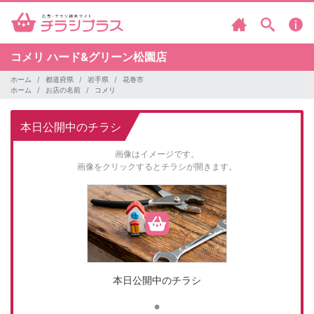
コメリ
ハード&グリーン松園店
ホーム
都道府県
岩手県
花巻市
ホーム
お店の名前
コメリ
本日公開中のチラシ
画像はイメージです。
画像をクリックするとチラシが開きます。
本日公開中のチラシ