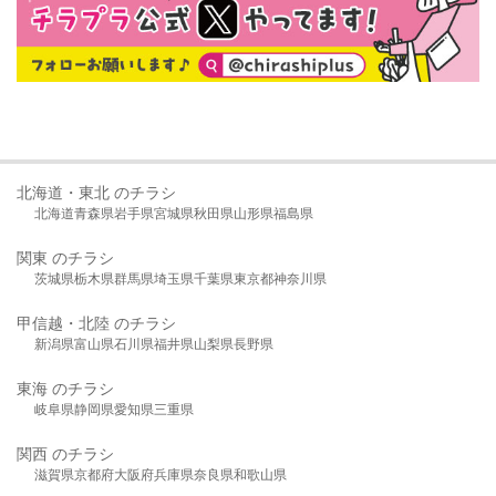
北海道・東北 のチラシ
北海道
青森県
岩手県
宮城県
秋田県
山形県
福島県
関東 のチラシ
茨城県
栃木県
群馬県
埼玉県
千葉県
東京都
神奈川県
甲信越・北陸 のチラシ
新潟県
富山県
石川県
福井県
山梨県
長野県
東海 のチラシ
岐阜県
静岡県
愛知県
三重県
関西 のチラシ
滋賀県
京都府
大阪府
兵庫県
奈良県
和歌山県