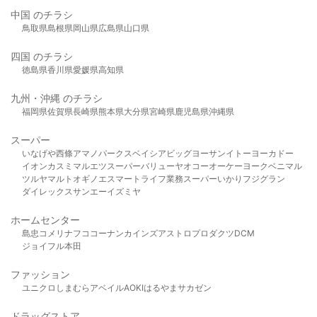
中国 のチラシ
鳥取県
島根県
岡山県
広島県
山口県
四国 のチラシ
徳島県
香川県
愛媛県
高知県
九州・沖縄 のチラシ
福岡県
佐賀県
長崎県
熊本県
大分県
宮崎県
鹿児島県
沖縄県
スーパー
いなげや
西條
アマノパークス
ベイシア
ビッグヨーサン
イトーヨーカドー
イオン
カスミ
マルエツ
スーパーバリュー
ヤオコー
オーケー
ヨークベニマル
ツルヤ
マルト
オギノ
エスマート
ライフ
業務スーパー
いかり
フジグラン
ダイレックス
サンエー
イズミヤ
ホームセンター
島忠
コメリ
ナフコ
コーナン
カインズ
アストロプロダクツ
DCM
ジョイフル本田
ファッション
ユニクロ
しまむら
アベイル
AOKI
はるやま
サカゼン
ドラッグストア