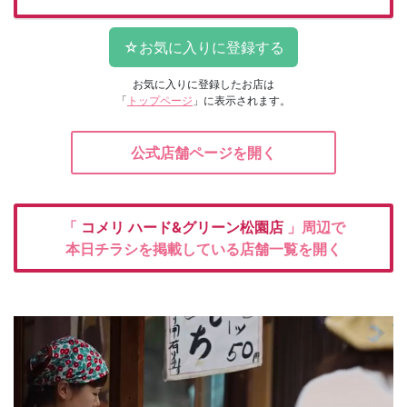
お気に入りに登録したお店は
「
トップページ
」に表示されます。
公式店舗ページを開く
「
コメリ
ハード&グリーン松園店
」周辺で
本日チラシを掲載している店舗一覧を開く