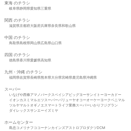
東海 のチラシ
岐阜県
静岡県
愛知県
三重県
関西 のチラシ
滋賀県
京都府
大阪府
兵庫県
奈良県
和歌山県
中国 のチラシ
鳥取県
島根県
岡山県
広島県
山口県
四国 のチラシ
徳島県
香川県
愛媛県
高知県
九州・沖縄 のチラシ
福岡県
佐賀県
長崎県
熊本県
大分県
宮崎県
鹿児島県
沖縄県
スーパー
いなげや
西條
アマノパークス
ベイシア
ビッグヨーサン
イトーヨーカドー
イオン
カスミ
マルエツ
スーパーバリュー
ヤオコー
オーケー
ヨークベニマル
ツルヤ
マルト
オギノ
エスマート
ライフ
業務スーパー
いかり
フジグラン
ダイレックス
サンエー
イズミヤ
ホームセンター
島忠
コメリ
ナフコ
コーナン
カインズ
アストロプロダクツ
DCM