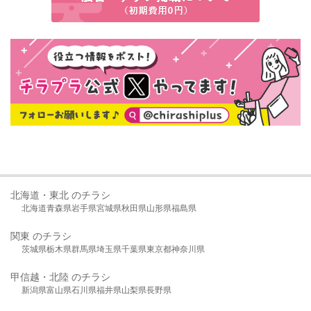
北海道・東北 のチラシ
北海道
青森県
岩手県
宮城県
秋田県
山形県
福島県
関東 のチラシ
茨城県
栃木県
群馬県
埼玉県
千葉県
東京都
神奈川県
甲信越・北陸 のチラシ
新潟県
富山県
石川県
福井県
山梨県
長野県