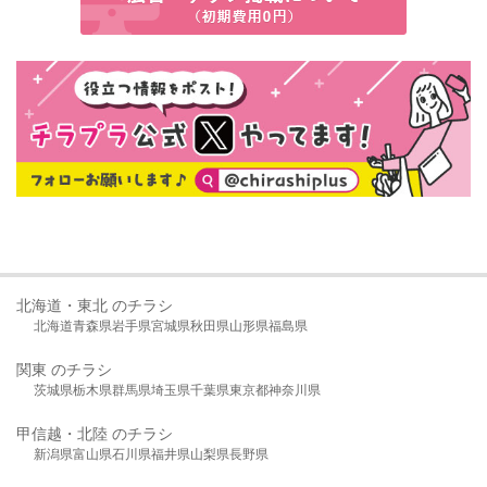
北海道・東北 のチラシ
北海道
青森県
岩手県
宮城県
秋田県
山形県
福島県
関東 のチラシ
茨城県
栃木県
群馬県
埼玉県
千葉県
東京都
神奈川県
甲信越・北陸 のチラシ
新潟県
富山県
石川県
福井県
山梨県
長野県