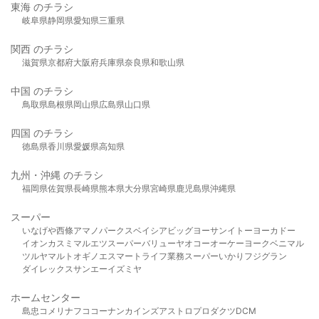
東海 のチラシ
岐阜県
静岡県
愛知県
三重県
関西 のチラシ
滋賀県
京都府
大阪府
兵庫県
奈良県
和歌山県
中国 のチラシ
鳥取県
島根県
岡山県
広島県
山口県
四国 のチラシ
徳島県
香川県
愛媛県
高知県
九州・沖縄 のチラシ
福岡県
佐賀県
長崎県
熊本県
大分県
宮崎県
鹿児島県
沖縄県
スーパー
いなげや
西條
アマノパークス
ベイシア
ビッグヨーサン
イトーヨーカドー
イオン
カスミ
マルエツ
スーパーバリュー
ヤオコー
オーケー
ヨークベニマル
ツルヤ
マルト
オギノ
エスマート
ライフ
業務スーパー
いかり
フジグラン
ダイレックス
サンエー
イズミヤ
ホームセンター
島忠
コメリ
ナフコ
コーナン
カインズ
アストロプロダクツ
DCM