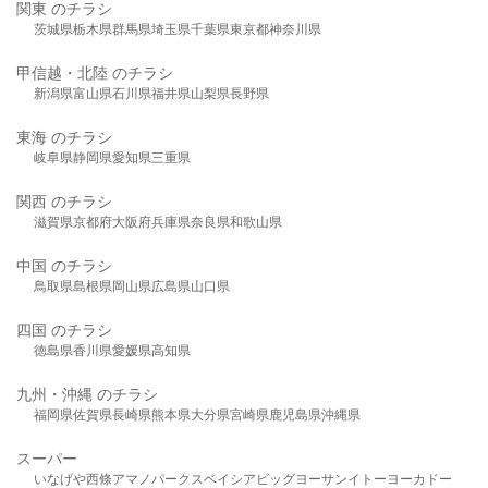
関東 のチラシ
茨城県
栃木県
群馬県
埼玉県
千葉県
東京都
神奈川県
甲信越・北陸 のチラシ
新潟県
富山県
石川県
福井県
山梨県
長野県
東海 のチラシ
岐阜県
静岡県
愛知県
三重県
関西 のチラシ
滋賀県
京都府
大阪府
兵庫県
奈良県
和歌山県
中国 のチラシ
鳥取県
島根県
岡山県
広島県
山口県
四国 のチラシ
徳島県
香川県
愛媛県
高知県
九州・沖縄 のチラシ
福岡県
佐賀県
長崎県
熊本県
大分県
宮崎県
鹿児島県
沖縄県
スーパー
いなげや
西條
アマノパークス
ベイシア
ビッグヨーサン
イトーヨーカドー