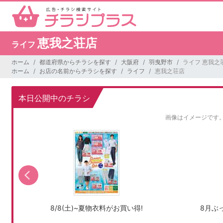
恵我之荘店
ライフ
ホーム
都道府県からチラシを探す
大阪府
羽曳野市
ライフ 恵我之
ホーム
お店の名前からチラシを探す
ライフ
恵我之荘店
本日公開中のチラシ
画像はイメージです
8/8(土)~夏物衣料がお買い得!
8月ぶ