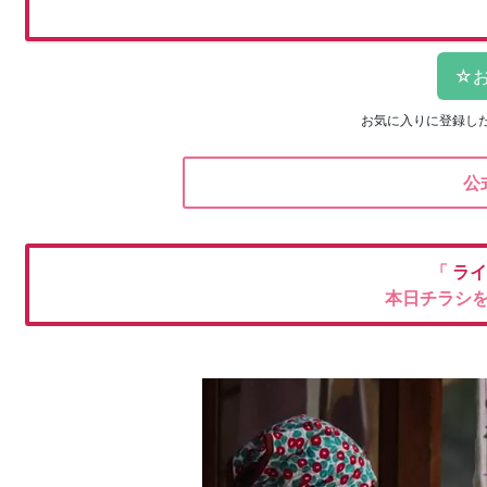
お気に入りに登録し
公
「
ラ
本日チラシ