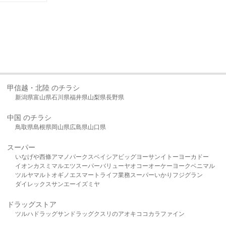
甲信越・北陸 のチラシ
新潟県
富山県
石川県
福井県
山梨県
長野県
中国 のチラシ
鳥取県
島根県
岡山県
広島県
山口県
スーパー
いなげや
西條
アマノパークス
ベイシア
ビッグヨーサン
イトーヨーカドー
イオン
カスミ
マルエツ
スーパーバリュー
ヤオコー
オーケー
ヨークベニマル
ツルヤ
マルト
オギノ
エスマート
ライフ
業務スーパー
いかり
フジグラン
ダイレックス
サンエー
イズミヤ
ドラッグストア
ツルハドラッグ
サンドラッグ
クスリのアオキ
ココカラファイン