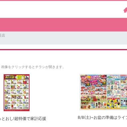
荘店
。
画像をクリックするとチラシが開きます。
8/8(土)~お盆の準備はライ
っとおし!超特価で家計応援