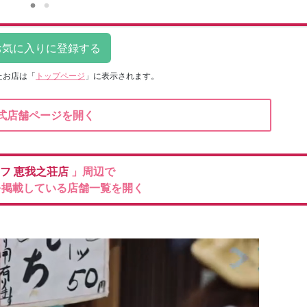
たお店は
「
トップページ
」に表示されます。
式店舗ページを開く
イフ
恵我之荘店
」周辺で
を掲載している店舗一覧を開く