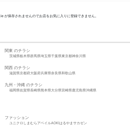
kie が保存されませんのでお店をお気に入りに登録できません。
関東 のチラシ
茨城県
栃木県
群馬県
埼玉県
千葉県
東京都
神奈川県
関西 のチラシ
滋賀県
京都府
大阪府
兵庫県
奈良県
和歌山県
九州・沖縄 のチラシ
福岡県
佐賀県
長崎県
熊本県
大分県
宮崎県
鹿児島県
沖縄県
ファッション
ユニクロ
しまむら
アベイル
AOKI
はるやま
サカゼン