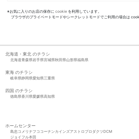
※お気に入りのお店の保存に
cookie
を利用しています。
ブラウザのプライベートモードやシークレットモードでご利用の場合は coo
北海道・東北 のチラシ
北海道
青森県
岩手県
宮城県
秋田県
山形県
福島県
東海 のチラシ
岐阜県
静岡県
愛知県
三重県
四国 のチラシ
徳島県
香川県
愛媛県
高知県
ホームセンター
島忠
コメリ
ナフコ
コーナン
カインズ
アストロプロダクツ
DCM
ジョイフル本田