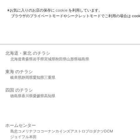
※お気に入りのお店の保存に
cookie
を利用しています。
ブラウザのプライベートモードやシークレットモードでご利用の場合は coo
北海道・東北 のチラシ
北海道
青森県
岩手県
宮城県
秋田県
山形県
福島県
東海 のチラシ
岐阜県
静岡県
愛知県
三重県
四国 のチラシ
徳島県
香川県
愛媛県
高知県
ホームセンター
島忠
コメリ
ナフコ
コーナン
カインズ
アストロプロダクツ
DCM
ジョイフル本田