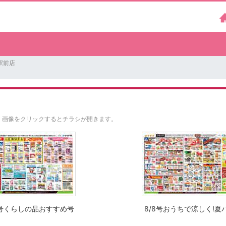
駅前店
。
画像をクリックするとチラシが開きます。
8号くらしの品おすすめ号
8/8号おうちで涼しく!夏パ