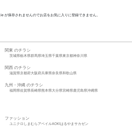
kie が保存されませんのでお店をお気に入りに登録できません。
関東 のチラシ
茨城県
栃木県
群馬県
埼玉県
千葉県
東京都
神奈川県
関西 のチラシ
滋賀県
京都府
大阪府
兵庫県
奈良県
和歌山県
九州・沖縄 のチラシ
福岡県
佐賀県
長崎県
熊本県
大分県
宮崎県
鹿児島県
沖縄県
ファッション
ユニクロ
しまむら
アベイル
AOKI
はるやま
サカゼン