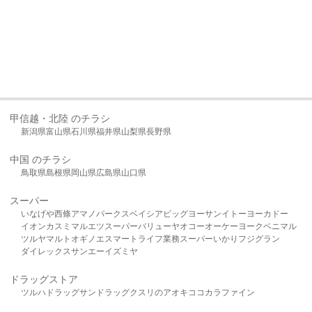
甲信越・北陸 のチラシ
新潟県
富山県
石川県
福井県
山梨県
長野県
中国 のチラシ
鳥取県
島根県
岡山県
広島県
山口県
スーパー
いなげや
西條
アマノパークス
ベイシア
ビッグヨーサン
イトーヨーカドー
イオン
カスミ
マルエツ
スーパーバリュー
ヤオコー
オーケー
ヨークベニマル
ツルヤ
マルト
オギノ
エスマート
ライフ
業務スーパー
いかり
フジグラン
ダイレックス
サンエー
イズミヤ
ドラッグストア
ツルハドラッグ
サンドラッグ
クスリのアオキ
ココカラファイン