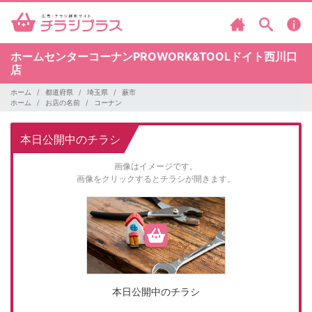
ホームセンターコーナンPROWORK&TOOLドイト西川口
店
ホーム
都道府県
埼玉県
蕨市
ホーム
お店の名前
コーナン
本日公開中のチラシ
画像はイメージです。
画像をクリックするとチラシが開きます。
本日公開中のチラシ