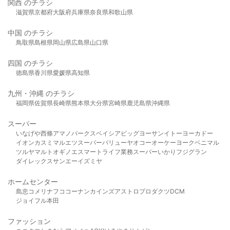
関西 のチラシ
滋賀県
京都府
大阪府
兵庫県
奈良県
和歌山県
中国 のチラシ
鳥取県
島根県
岡山県
広島県
山口県
四国 のチラシ
徳島県
香川県
愛媛県
高知県
九州・沖縄 のチラシ
福岡県
佐賀県
長崎県
熊本県
大分県
宮崎県
鹿児島県
沖縄県
スーパー
いなげや
西條
アマノパークス
ベイシア
ビッグヨーサン
イトーヨーカドー
イオン
カスミ
マルエツ
スーパーバリュー
ヤオコー
オーケー
ヨークベニマル
ツルヤ
マルト
オギノ
エスマート
ライフ
業務スーパー
いかり
フジグラン
ダイレックス
サンエー
イズミヤ
ホームセンター
島忠
コメリ
ナフコ
コーナン
カインズ
アストロプロダクツ
DCM
ジョイフル本田
ファッション