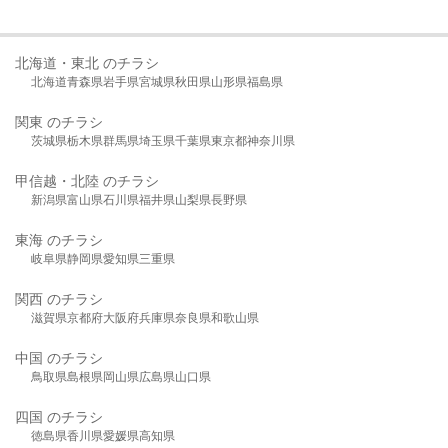
北海道・東北 のチラシ
北海道
青森県
岩手県
宮城県
秋田県
山形県
福島県
関東 のチラシ
茨城県
栃木県
群馬県
埼玉県
千葉県
東京都
神奈川県
甲信越・北陸 のチラシ
新潟県
富山県
石川県
福井県
山梨県
長野県
東海 のチラシ
岐阜県
静岡県
愛知県
三重県
関西 のチラシ
滋賀県
京都府
大阪府
兵庫県
奈良県
和歌山県
中国 のチラシ
鳥取県
島根県
岡山県
広島県
山口県
四国 のチラシ
徳島県
香川県
愛媛県
高知県