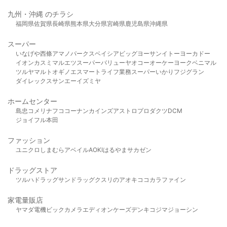
九州・沖縄 のチラシ
福岡県
佐賀県
長崎県
熊本県
大分県
宮崎県
鹿児島県
沖縄県
スーパー
いなげや
西條
アマノパークス
ベイシア
ビッグヨーサン
イトーヨーカドー
イオン
カスミ
マルエツ
スーパーバリュー
ヤオコー
オーケー
ヨークベニマル
ツルヤ
マルト
オギノ
エスマート
ライフ
業務スーパー
いかり
フジグラン
ダイレックス
サンエー
イズミヤ
ホームセンター
島忠
コメリ
ナフコ
コーナン
カインズ
アストロプロダクツ
DCM
ジョイフル本田
ファッション
ユニクロ
しまむら
アベイル
AOKI
はるやま
サカゼン
ドラッグストア
ツルハドラッグ
サンドラッグ
クスリのアオキ
ココカラファイン
家電量販店
ヤマダ電機
ビックカメラ
エディオン
ケーズデンキ
コジマ
ジョーシン