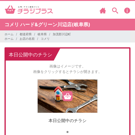
コメリ
ハード&グリーン川辺店(岐阜県)
ホーム
都道府県
岐阜県
加茂郡川辺町
ホーム
お店の名前
コメリ
本日公開中のチラシ
画像はイメージです。
画像をクリックするとチラシが開きます。
本日公開中のチラシ