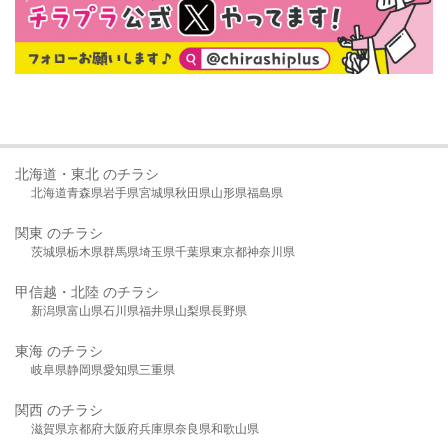
北海道・東北 のチラシ
北海道
青森県
岩手県
宮城県
秋田県
山形県
福島県
関東 のチラシ
茨城県
栃木県
群馬県
埼玉県
千葉県
東京都
神奈川県
甲信越・北陸 のチラシ
新潟県
富山県
石川県
福井県
山梨県
長野県
東海 のチラシ
岐阜県
静岡県
愛知県
三重県
関西 のチラシ
滋賀県
京都府
大阪府
兵庫県
奈良県
和歌山県