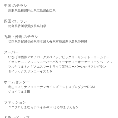
中国 のチラシ
鳥取県
島根県
岡山県
広島県
山口県
四国 のチラシ
徳島県
香川県
愛媛県
高知県
九州・沖縄 のチラシ
福岡県
佐賀県
長崎県
熊本県
大分県
宮崎県
鹿児島県
沖縄県
スーパー
いなげや
西條
アマノパークス
ベイシア
ビッグヨーサン
イトーヨーカドー
イオン
カスミ
マルエツ
スーパーバリュー
ヤオコー
オーケー
ヨークベニマル
ツルヤ
マルト
オギノ
エスマート
ライフ
業務スーパー
いかり
フジグラン
ダイレックス
サンエー
イズミヤ
ホームセンター
島忠
コメリ
ナフコ
コーナン
カインズ
アストロプロダクツ
DCM
ジョイフル本田
ファッション
ユニクロ
しまむら
アベイル
AOKI
はるやま
サカゼン
ドラッグストア