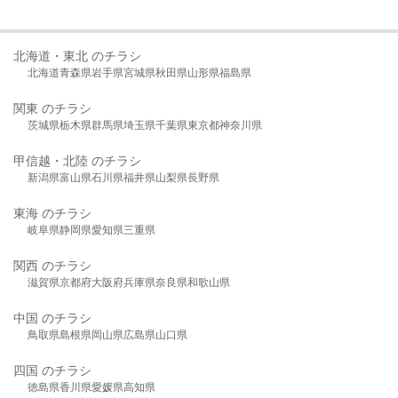
北海道・東北 のチラシ
北海道
青森県
岩手県
宮城県
秋田県
山形県
福島県
関東 のチラシ
茨城県
栃木県
群馬県
埼玉県
千葉県
東京都
神奈川県
甲信越・北陸 のチラシ
新潟県
富山県
石川県
福井県
山梨県
長野県
東海 のチラシ
岐阜県
静岡県
愛知県
三重県
関西 のチラシ
滋賀県
京都府
大阪府
兵庫県
奈良県
和歌山県
中国 のチラシ
鳥取県
島根県
岡山県
広島県
山口県
四国 のチラシ
徳島県
香川県
愛媛県
高知県