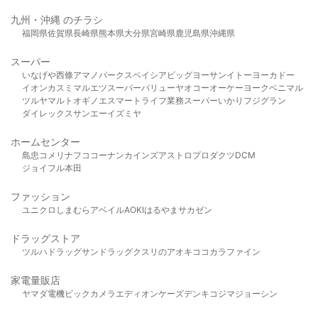
九州・沖縄 のチラシ
福岡県
佐賀県
長崎県
熊本県
大分県
宮崎県
鹿児島県
沖縄県
スーパー
いなげや
西條
アマノパークス
ベイシア
ビッグヨーサン
イトーヨーカドー
イオン
カスミ
マルエツ
スーパーバリュー
ヤオコー
オーケー
ヨークベニマル
ツルヤ
マルト
オギノ
エスマート
ライフ
業務スーパー
いかり
フジグラン
ダイレックス
サンエー
イズミヤ
ホームセンター
島忠
コメリ
ナフコ
コーナン
カインズ
アストロプロダクツ
DCM
ジョイフル本田
ファッション
ユニクロ
しまむら
アベイル
AOKI
はるやま
サカゼン
ドラッグストア
ツルハドラッグ
サンドラッグ
クスリのアオキ
ココカラファイン
家電量販店
ヤマダ電機
ビックカメラ
エディオン
ケーズデンキ
コジマ
ジョーシン